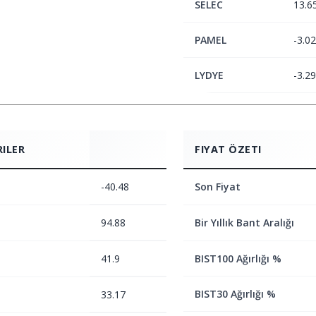
SELEC
13.6
PAMEL
-3.02
LYDYE
-3.29
RILER
FIYAT ÖZETI
-40.48
Son Fiyat
94.88
Bir Yıllık Bant Aralığı
41.9
BIST100 Ağırlığı %
BIST30 Ağırlığı %
33.17