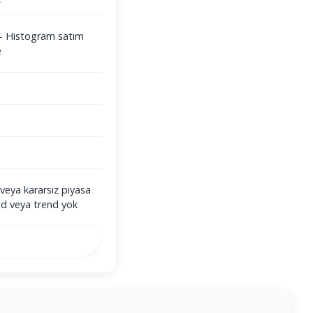
i - Histogram satım
e
veya kararsız piyasa
end veya trend yok