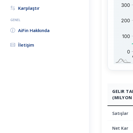
D
1
Karşılaştır
:
0
0
GENEL
:
AiFin Hakkında
İletişim
GELIR T
(MILYON 
Satışlar
Net Kar