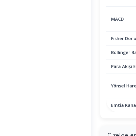
MACD
Fisher Dön
Bollinger B
Para Akışı E
Yönsel Hare
Emtia Kanal
Çizelgeler