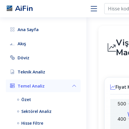
AiFin
Ana Sayfa
Vi
Akış
Mad
Döviz
Teknik Analiz
Temel Analiz
Fiyat 
Özet
V
B
S
I
Sektörel Analiz
N
S
M
T
Hisse Filtre