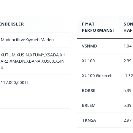
ENDEKSLER
FIYAT
SON
PERFORMANSI
HAF
MadencilikveKıymetliMaden
VSNMD
1.04
XUTUM,XUSIN,XTUMY,XSADA,XH
XU100
2.39
ARZ,XMADN,XBANA,XU500,XSIN
S
XU100 Göreceli
-1.32
117,000,000TL
BORSK
5.39
BRLSM
5.39
TKNSA
2.97