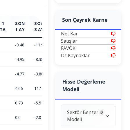
Son Çeyrek Karne
 1
SON
SON
SON
SON
TA
1 AY
3 AY
6 AY
1 YIL
Net Kar
Satışlar
-9.48
-11.94
-18.87
-84.16
FAVÖK
Öz Kaynaklar
-4.95
-8.38
1.9
25.77
-4.77
-3.88
-20.39
-87.4
Hisse Değerleme
4.66
11.15
23.38
Modeli
5.72
0.73
-5.51
-6.15
-11.25
Sektör Benzerliği
0.0
-2.0
6.81
-20.58
Modeli