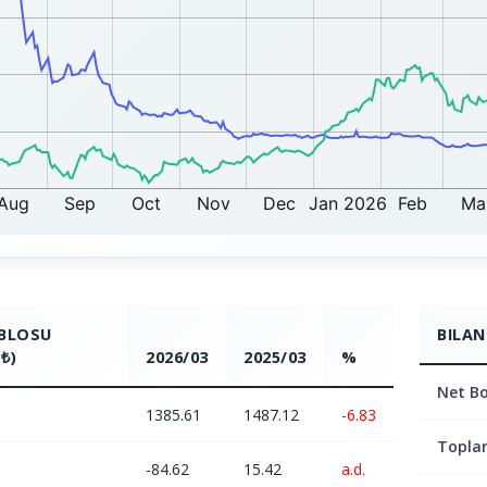
ABLOSU
BILAN
₺)
2026/03
2025/03
%
Net Bo
1385.61
1487.12
-6.83
Topla
-84.62
15.42
a.d.