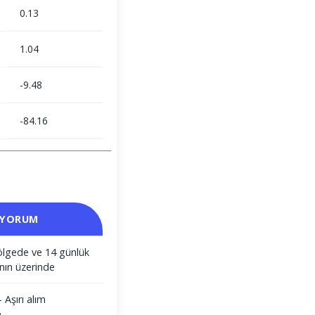
0.13
1.04
-9.48
-84.16
 YORUM
ölgede ve 14 günlük
nın üzerinde
- Aşırı alım
e