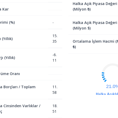
Halka Açık Piyasa Değeri
a Kar
(Milyon ₺)
rimi (%)
-
Halka Açık Piyasa Değeri
(Milyon $)
15.
(Yıllık)
35
Ortalama İşlem Hacmi (
₺)
-6.
ı (Yıllık)
11
yüme Oranı
21.0
a Borçları / Toplam
11.
58
Halka Açıklı
a Cinsinden Varlıklar /
18.
ç
51