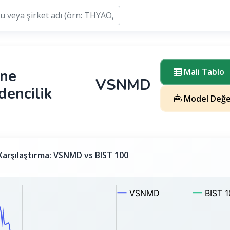
şne
Mali Tablo
VSNMD
encilik
Model Değe
Karşılaştırma: VSNMD vs BIST 100