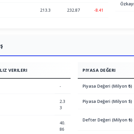
Özkay
213.3
232.87
-8.41
ış
IZ VERILERI
PIYASA DEĞERI
-
Piyasa Değeri (Milyon ₺)
2.3
Piyasa Değeri (Milyon $)
3
Defter Değeri (Milyon ₺)
40.
86