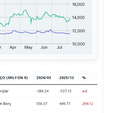
ÇO (MILYON ₺)
2026/03
2025/12
%
rçlar
-386.24
-537.15
a.d.
m Borç
556.37
449.77
294.12