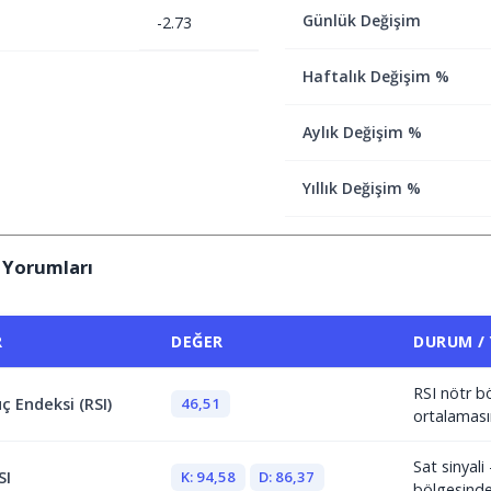
Günlük Değişim
-2.73
Haftalık Değişim %
Aylık Değişim %
Yıllık Değişim %
 Yorumları
R
DEĞER
DURUM /
RSI nötr b
46,51
ç Endeksi (RSI)
ortalaması
Sat sinyali 
K: 94,58
D: 86,37
SI
bölgesind