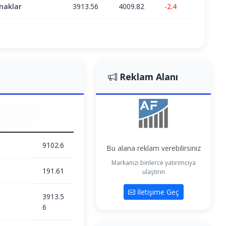
naklar
3913.56
4009.82
-2.4
Reklam Alanı
9102.6
Bu alana reklam verebilirsiniz
Markanızı binlerce yatırımcıya
191.61
ulaştırın
İletişime Geç
3913.5
6