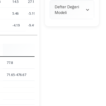
5
14.5
27.13
-3.63
41.5
Defter Değeri
Modeli
5.46
-5.19
-0.74
1.05
-4.19
-9.46
9.82
18.19
77.8
71.65-476.67