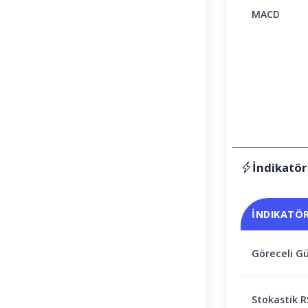
MACD
İndikatör
İNDIKATÖ
Göreceli Gü
Stokastik R