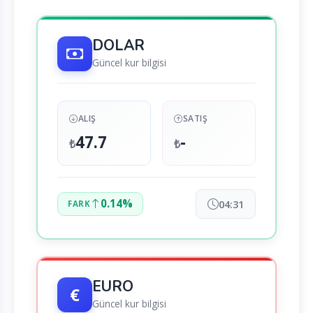
DOLAR
Güncel kur bilgisi
ALIŞ
SATIŞ
47.7
-
₺
₺
0.14%
04:31
FARK
EURO
€
Güncel kur bilgisi