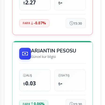
2.27
-
₺
₺
-0.07%
15:30
FARK
ARJANTIN PESOSU
Güncel kur bilgisi
ALIŞ
SATIŞ
0.03
-
₺
₺
0.06%
15:30
FARK