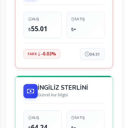
ALIŞ
SATIŞ
55.01
-
₺
₺
-0.03%
04:31
FARK
İNGİLİZ STERLİNİ
Güncel kur bilgisi
ALIŞ
SATIŞ
64.24
-