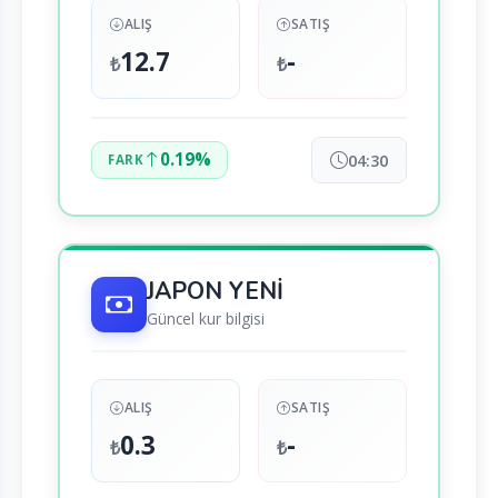
ALIŞ
SATIŞ
12.7
-
₺
₺
0.19%
04:30
FARK
JAPON YENİ
Güncel kur bilgisi
ALIŞ
SATIŞ
0.3
-
₺
₺