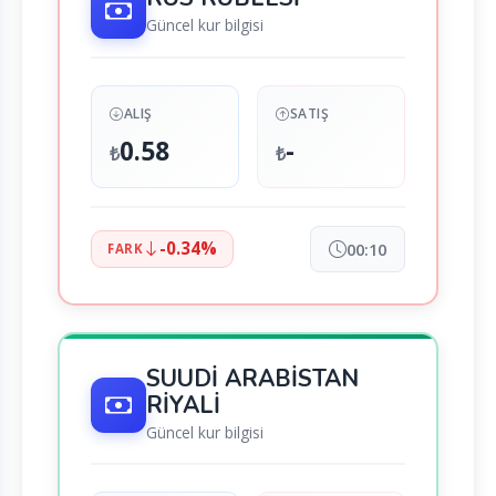
Güncel kur bilgisi
ALIŞ
SATIŞ
0.58
-
₺
₺
-0.34%
00:10
FARK
SUUDİ ARABİSTAN
RİYALİ
Güncel kur bilgisi