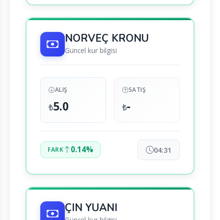
NORVEÇ KRONU
Güncel kur bilgisi
ALIŞ
SATIŞ
5.0
-
₺
₺
0.14%
04:31
FARK
ÇIN YUANI
Güncel kur bilgisi