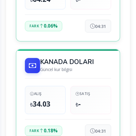
₺
₺
0.06%
04:31
FARK
KANADA DOLARI
Güncel kur bilgisi
ALIŞ
SATIŞ
34.03
-
₺
₺
0.18%
04:31
FARK