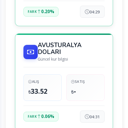
0.20%
04:29
FARK
AVUSTURALYA
DOLARI
Güncel kur bilgisi
ALIŞ
SATIŞ
33.52
-
₺
₺
0.06%
04:31
FARK