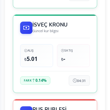
İSVEÇ KRONU
Güncel kur bilgisi
ALIŞ
SATIŞ
5.01
-
₺
₺
0.14%
04:31
FARK
RUS RUBLESİ