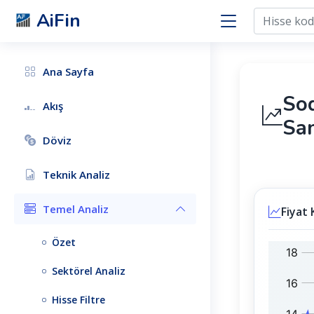
AiFin
Ana Sayfa
So
Akış
San
Döviz
Teknik Analiz
Temel Analiz
Fiyat 
Özet
S
B
O
I
Sektörel Analiz
D
S
S
T
Hisse Filtre