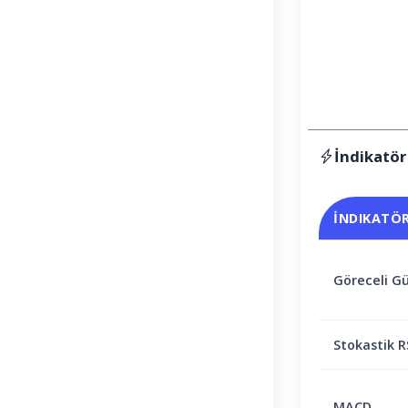
İndikatör
İNDIKATÖ
Göreceli Gü
Stokastik R
MACD