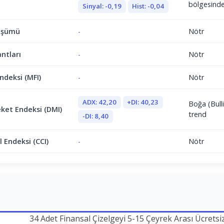
bölgesind
Sinyal: -0,19
Hist: -0,04
üşümü
-
Nötr
antları
-
Nötr
ndeksi (MFI)
-
Nötr
ADX: 42,20
+DI: 40,23
Boğa (Bulli
ket Endeksi (DMI)
trend
-DI: 8,40
 Endeksi (CCI)
-
Nötr
34 Adet Finansal Çizelgeyi 5-15 Çeyrek Arası Ücretsi