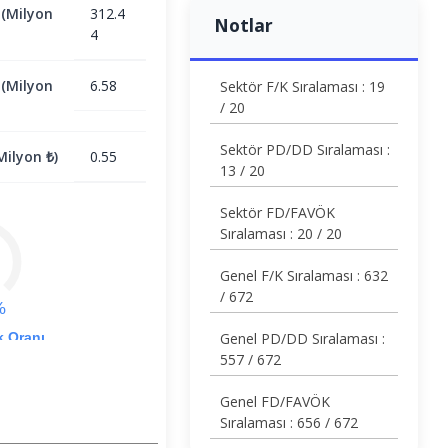
 (Milyon
312.4
Notlar
4
 (Milyon
6.58
Sektör F/K Sıralaması : 19
/ 20
Sektör PD/DD Sıralaması :
ilyon ₺)
0.55
13 / 20
Sektör FD/FAVÖK
Sıralaması : 20 / 20
Genel F/K Sıralaması : 632
/ 672
%
k Oranı
Genel PD/DD Sıralaması :
557 / 672
Genel FD/FAVÖK
Sıralaması : 656 / 672