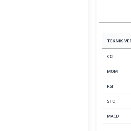
TEKNIK VE
CCI
MOM
RSI
STO
MACD