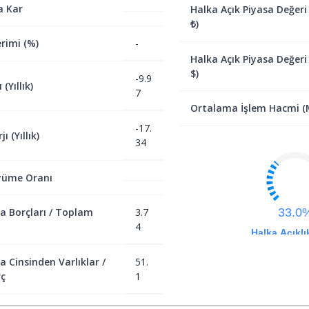
a Kar
Halka Açık Piyasa Değeri
₺)
rimi (%)
-
Halka Açık Piyasa Değeri
$)
-9.9
(Yıllık)
7
Ortalama İşlem Hacmi (M
-17.
ı (Yıllık)
34
yüme Oranı
a Borçları / Toplam
3.7
33.0
4
Halka Açıklı
a Cinsinden Varlıklar /
51.
ç
1