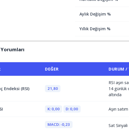
Aylık Değişim %
Yıllık Değişim %
 Yorumları
R
DEĞER
DURUM /
RSI aşırı 
21,80
ç Endeksi (RSI)
14 günlük 
altında
K: 0,00
D: 0,00
SI
Aşırı satı
MACD: -0,23
Sat Sinyal