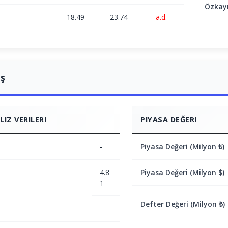
Özkay
-18.49
23.74
a.d.
ış
IZ VERILERI
PIYASA DEĞERI
-
Piyasa Değeri (Milyon ₺)
4.8
Piyasa Değeri (Milyon $)
1
Defter Değeri (Milyon ₺)