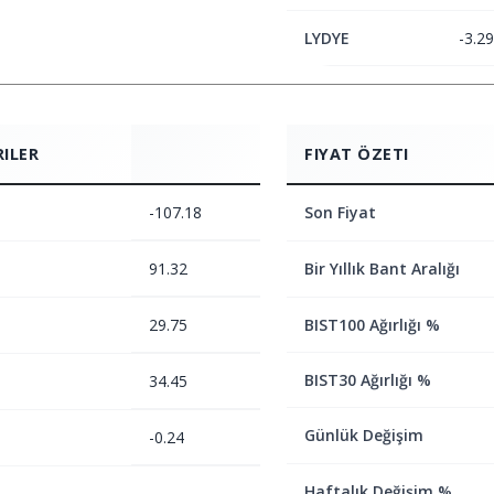
LYDYE
-3.29
RILER
FIYAT ÖZETI
-107.18
Son Fiyat
91.32
Bir Yıllık Bant Aralığı
29.75
BIST100 Ağırlığı %
BIST30 Ağırlığı %
34.45
Günlük Değişim
-0.24
Haftalık Değişim %