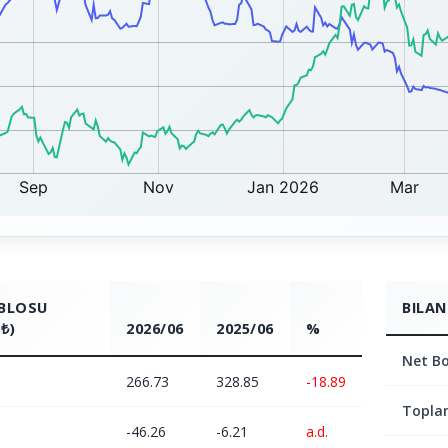
ABLOSU
BILAN
₺)
2026/06
2025/06
%
Net Bo
266.73
328.85
-18.89
Topla
-46.26
-6.21
a.d.