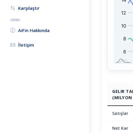
N
1
Karşılaştır
:
0
0
GENEL
:
AiFin Hakkında
İletişim
GELIR T
(MILYON 
Satışlar
Net Kar