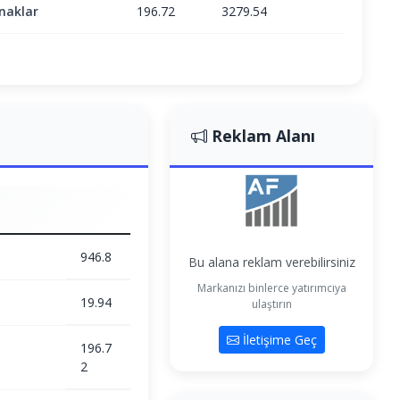
naklar
196.72
3279.54
Reklam Alanı
946.8
Bu alana reklam verebilirsiniz
Markanızı binlerce yatırımcıya
19.94
ulaştırın
İletişime Geç
196.7
2