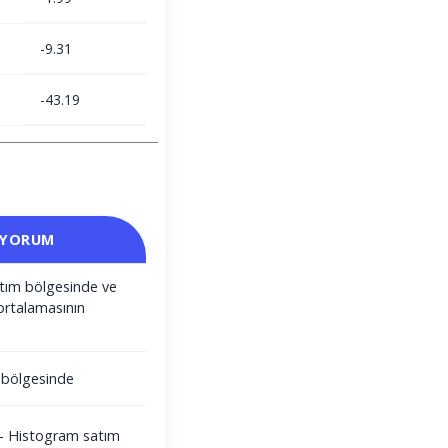
-9.31
-43.19
 YORUM
satım bölgesinde ve
ortalamasının
m bölgesinde
i - Histogram satım