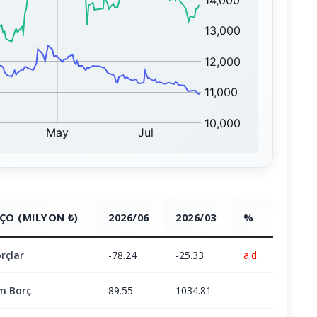
ÇO (MILYON ₺)
2026/06
2026/03
%
rçlar
-78.24
-25.33
a.d.
m Borç
89.55
1034.81