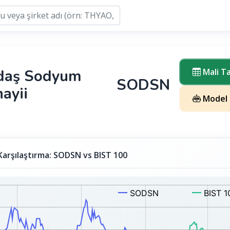
daş Sodyum
Mali T
SODSN
ayii
Model 
Karşılaştırma: SODSN vs BIST 100