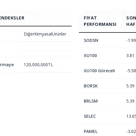
ENDEKSLER
FIYAT
SON
PERFORMANSI
HAF
DiğerKimyasalÜrünler
SODSN
-1.99
XU100
3.81
ermaye
120,000,000TL
XU100 Göreceli
-5.58
BORSK
5.39
BRLSM
5.39
SELEC
13.6
PAMEL
-3.02