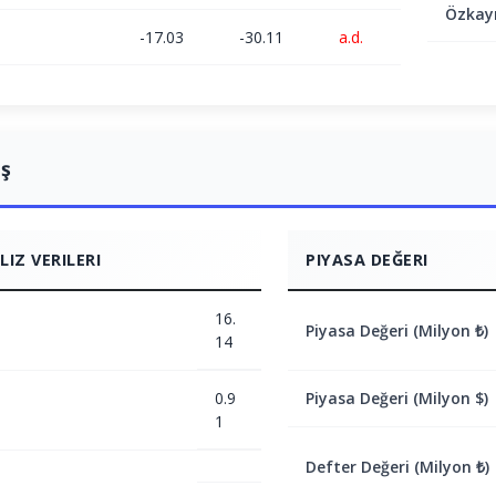
Özkay
-17.03
-30.11
a.d.
ış
IZ VERILERI
PIYASA DEĞERI
16.
Piyasa Değeri (Milyon ₺)
14
0.9
Piyasa Değeri (Milyon $)
1
Defter Değeri (Milyon ₺)