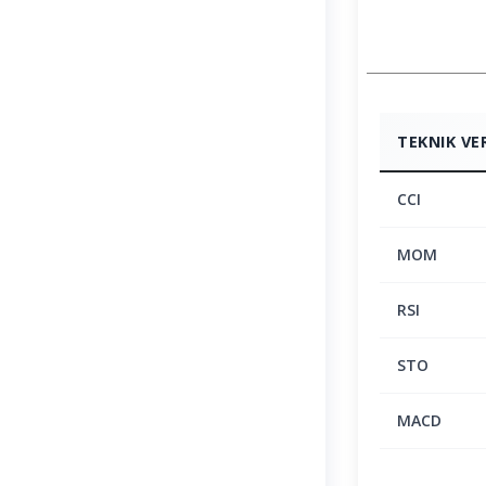
TEKNIK VE
CCI
MOM
RSI
STO
MACD