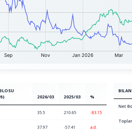
ABLOSU
BILAN
₺)
2026/03
2025/03
%
Net Bo
35.5
210.65
-83.15
Topla
37.97
-57.41
a.d.