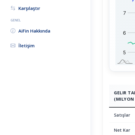
T
1
Karşılaştır
:
0
0
GENEL
:
AiFin Hakkında
İletişim
GELIR T
(MILYON 
Satışlar
Net Kar