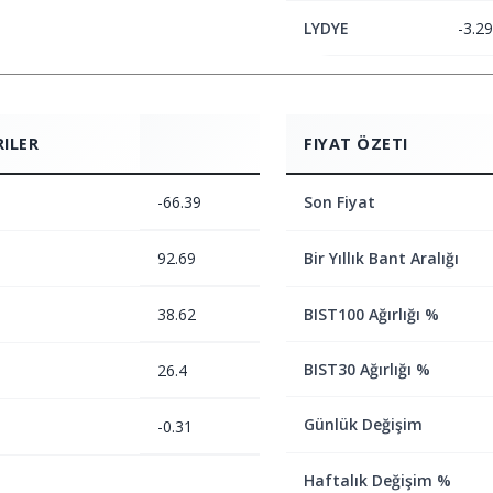
LYDYE
-3.29
RILER
FIYAT ÖZETI
-66.39
Son Fiyat
92.69
Bir Yıllık Bant Aralığı
38.62
BIST100 Ağırlığı %
BIST30 Ağırlığı %
26.4
Günlük Değişim
-0.31
Haftalık Değişim %