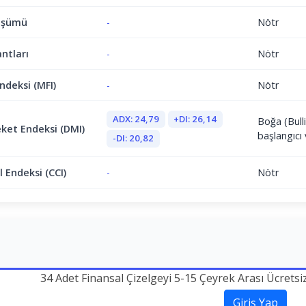
üşümü
-
Nötr
antları
-
Nötr
ndeksi (MFI)
-
Nötr
ADX: 24,79
+DI: 26,14
Boğa (Bull
ket Endeksi (DMI)
başlangıcı 
-DI: 20,82
 Endeksi (CCI)
-
Nötr
34 Adet Finansal Çizelgeyi 5-15 Çeyrek Arası Ücretsi
Giriş Yap