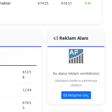
naklar
674.55
616.51
9.41
Reklam Alanı
612.5
Bu alana reklam verebilirsiniz
8
Markanızı binlerce yatırımcıya
ulaştırın
12.94
İletişime Geç
674.5
5