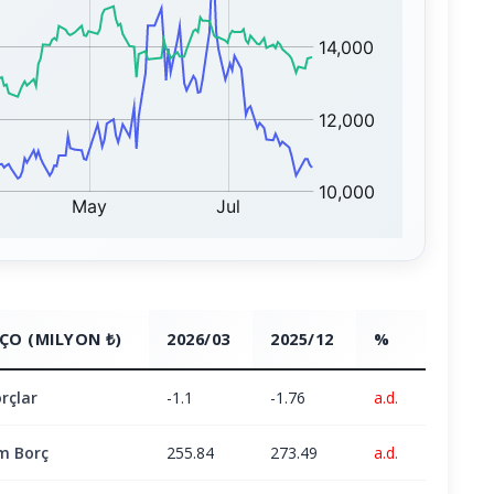
ÇO (MILYON ₺)
2026/03
2025/12
%
rçlar
-1.1
-1.76
a.d.
m Borç
255.84
273.49
a.d.