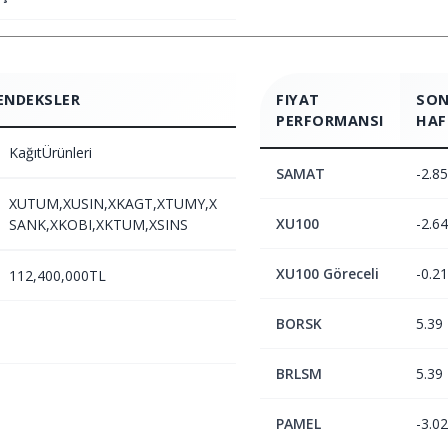
ENDEKSLER
FIYAT
SON
PERFORMANSI
HAF
KağıtÜrünleri
SAMAT
-2.85
XUTUM,XUSIN,XKAGT,XTUMY,X
XU100
-2.64
SANK,XKOBI,XKTUM,XSINS
XU100 Göreceli
-0.21
112,400,000TL
BORSK
5.39
BRLSM
5.39
PAMEL
-3.02