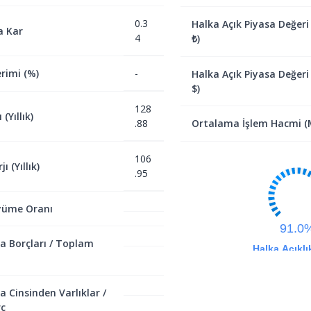
0.3
Halka Açık Piyasa Değeri
a Kar
4
₺)
rimi (%)
-
Halka Açık Piyasa Değeri
$)
128
(Yıllık)
.88
Ortalama İşlem Hacmi (M
106
ı (Yıllık)
.95
yüme Oranı
91.0
a Borçları / Toplam
Halka Açıklı
a Cinsinden Varlıklar /
ç