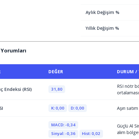
Aylık Değişim %
Yıllık Değişim %
 Yorumları
R
DEĞER
DURUM /
RSI nötr b
31,80
ç Endeksi (RSI)
ortalaması
K: 0,00
D: 0,00
SI
Aşırı satı
MACD: -0,34
Güçlü Al Si
alım bölge
Sinyal: -0,36
Hist: 0,02