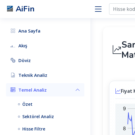
AiFin
Ana Sayfa
Sa
Akış
Mat
Döviz
Teknik Analiz
Temel Analiz
Fiyat 
Özet
S
B
A
I
Sektörel Analiz
M
S
A
T
Hisse Filtre