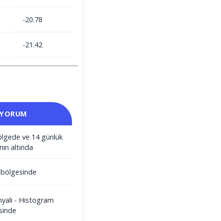
-20.78
-21.42
 YORUM
ölgede ve 14 günlük
nın altında
m bölgesinde
nyali - Histogram
sinde