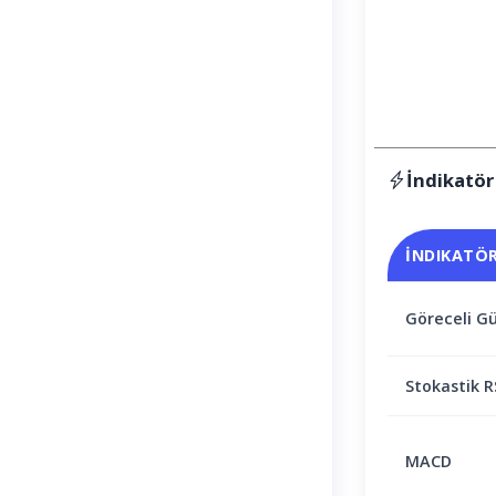
İndikatör
İNDIKATÖ
Göreceli Gü
Stokastik R
MACD