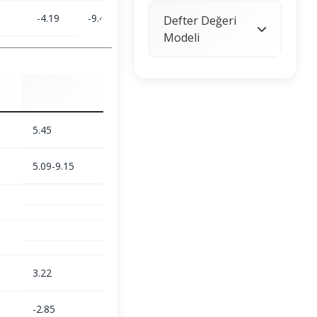
-4.19
-9.46
9.82
18.19
Defter Değeri
Modeli
5.45
5.09-9.15
3.22
-2.85