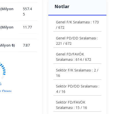
Notlar
 (Milyon
557.4
5
Genel F/K Sıralaması : 173
 (Milyon
11.77
/ 672
Genel PD/DD Sıralaması :
221 / 672
ilyon ₺)
7.87
Genel FD/FAVÖK
Sıralaması : 614 / 672
Sektör F/K Sıralaması : 2 /
16
%
Sektör PD/DD Sıralaması :
k Oranı
4 / 16
Sektör FD/FAVÖK
Sıralaması : 15 / 16