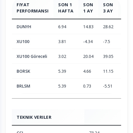
FIYAT
SON 1
SON
SON
SON
PERFORMANSI
HAFTA
1 AY
3 AY
6 AY
DUNYH
6.94
14.83
28.62
35.6
XU100
3.81
-4.34
-7.5
2.05
XU100 Göreceli
3.02
20.04
39.05
32.9
BORSK
5.39
4.66
11.15
23.3
BRLSM
5.39
0.73
-5.51
-6.15
TEKNIK VERILER
CCI
73.24