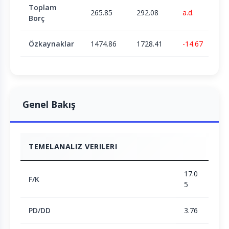
Toplam
265.85
292.08
a.d.
Borç
Özkaynaklar
1474.86
1728.41
-14.67
Genel Bakış
TEMELANALIZ VERILERI
17.0
F/K
5
PD/DD
3.76