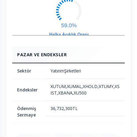
59.0%
Halka Açıklık Oranı
PAZAR VE ENDEKSLER
Sektör
YatırımŞirketleri
XUTUM,XUMAL,XHOLD,XTUMY,XS
Endeksler
IST,XBANA,XU500
Ödenmiş
36,732,300TL
Sermaye