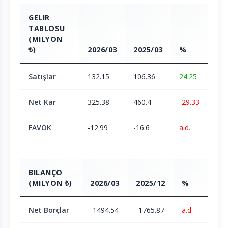
GELIR
TABLOSU
(MILYON
₺)
2026/03
2025/03
%
Satışlar
132.15
106.36
24.25
Net Kar
325.38
460.4
-29.33
FAVÖK
-12.99
-16.6
a.d.
BILANÇO
(MILYON ₺)
2026/03
2025/12
%
Net Borçlar
-1494.54
-1765.87
a.d.