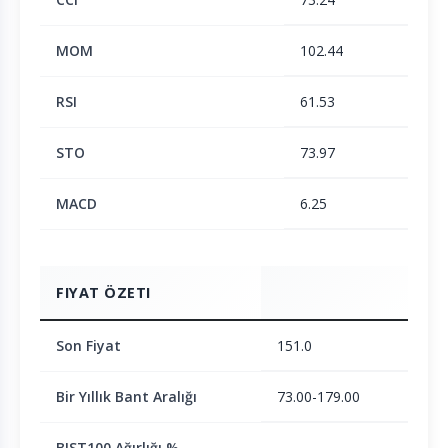
MOM
102.44
RSI
61.53
STO
73.97
MACD
6.25
FIYAT ÖZETI
Son Fiyat
151.0
Bir Yıllık Bant Aralığı
73.00-179.00
BIST100 Ağırlığı %