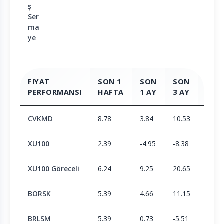
ş
Ser
ma
ye
FIYAT
SON 1
SON
SON
SON
PERFORMANSI
HAFTA
1 AY
3 AY
6 AY
CVKMD
8.78
3.84
10.53
-2.28
XU100
2.39
-4.95
-8.38
1.9
XU100 Göreceli
6.24
9.25
20.65
-4.1
BORSK
5.39
4.66
11.15
23.38
BRLSM
5.39
0.73
-5.51
-6.15