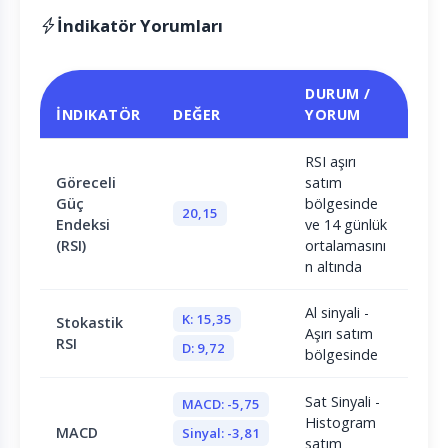
İndikatör Yorumları
DURUM /
İNDIKATÖR
DEĞER
YORUM
RSI aşırı
Göreceli
satım
Güç
bölgesinde
20,15
Endeksi
ve 14 günlük
(RSI)
ortalamasını
n altında
Al sinyali -
K: 15,35
Stokastik
Aşırı satım
RSI
D: 9,72
bölgesinde
Sat Sinyali -
MACD: -5,75
Histogram
MACD
Sinyal: -3,81
satım