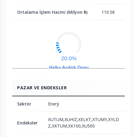
Ortalama İşlem Hacmi (Milyon ₺)
110.58
20.0%
Halka Açıklık Oranı
PAZAR VE ENDEKSLER
Sektör
Enerji
XUTUM,XUHIZ,XELKT,XTUMY,XYLD
Endeksler
Z,XKTUM,XK100,XU500