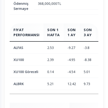
Ödenmiş
368,000,000TL
Sermaye
FIYAT
SON 1
SON
SON
SON
PERFORMANSI
HAFTA
1 AY
3 AY
6 AY
ALFAS
2.53
-9.27
-3.8
2.33
XU100
2.39
-4.95
-8.38
1.9
XU100 Göreceli
0.14
-4.54
5.01
0.42
ALBRK
5.21
12.42
9.73
18.81