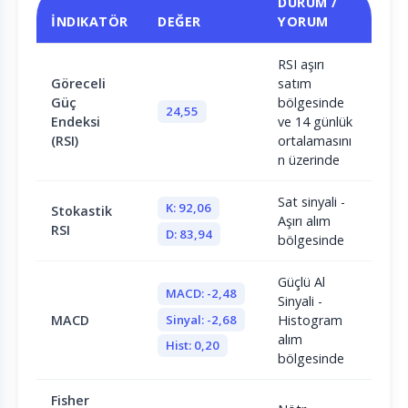
DURUM /
İNDIKATÖR
DEĞER
YORUM
RSI aşırı
Göreceli
satım
Güç
bölgesinde
24,55
Endeksi
ve 14 günlük
(RSI)
ortalamasını
n üzerinde
Sat sinyali -
K: 92,06
Stokastik
Aşırı alım
RSI
D: 83,94
bölgesinde
Güçlü Al
MACD: -2,48
Sinyali -
Sinyal: -2,68
MACD
Histogram
alım
Hist: 0,20
bölgesinde
Fisher