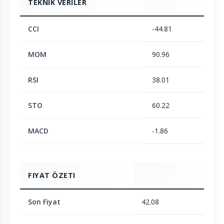
TEKNIK VERILER
CCI
-44.81
MOM
90.96
RSI
38.01
STO
60.22
MACD
-1.86
FIYAT ÖZETI
Son Fiyat
42.08