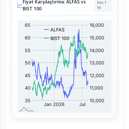
Fiyat Karşılaştırma: ALFAS vs
Son 1
Yıl
BIST 100
A
B
L
I
F
S
A
T
S
1
:
0
0
: