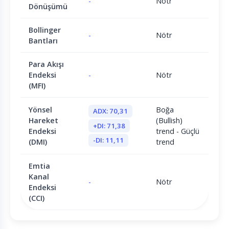
-
Nötr
Dönüşümü
Bollinger
-
Nötr
Bantları
Para Akışı
Endeksi
-
Nötr
(MFI)
Yönsel
Boğa
ADX: 70,31
Hareket
(Bullish)
+DI: 71,38
Endeksi
trend - Güçlü
-DI: 11,11
(DMI)
trend
Emtia
Kanal
-
Nötr
Endeksi
(CCI)