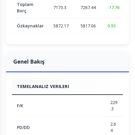
Toplam
7173.3
7267.44
-17.76
Borç
Özkaynaklar
5872.17
5817.06
0.95
Genel Bakış
TEMELANALIZ VERILERI
229
F/K
.3
2.6
PD/DD
4