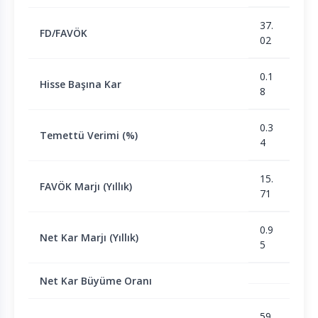
37.
FD/FAVÖK
02
0.1
Hisse Başına Kar
8
0.3
Temettü Verimi (%)
4
15.
FAVÖK Marjı (Yıllık)
71
0.9
Net Kar Marjı (Yıllık)
5
Net Kar Büyüme Oranı
59.