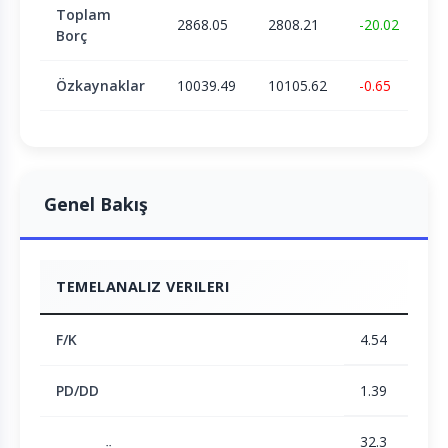
Toplam
2868.05
2808.21
-20.02
Borç
Özkaynaklar
10039.49
10105.62
-0.65
Genel Bakış
TEMELANALIZ VERILERI
F/K
4.54
PD/DD
1.39
32.3