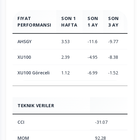
FIYAT
SON 1
SON
SON
SON
PERFORMANSI
HAFTA
1 AY
3 AY
6 AY
AHSGY
3.53
-11.6
-9.77
-19.6
XU100
2.39
-4.95
-8.38
1.9
XU100 Göreceli
1.12
-6.99
-1.52
-21.1
TEKNIK VERILER
CCI
-31.07
MOM
92.28