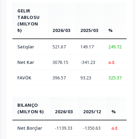
GELIR
TABLOSU
(MILYON
₺)
2026/03
2025/03
%
Satışlar
521.67
149.17
249.72
Net Kar
3076.15
-341.23
a.d.
FAVÖK
396.57
93.23
325.37
BILANÇO
(MILYON ₺)
2026/03
2025/12
%
Net Borçlar
-1139.33
-1350.63
a.d.