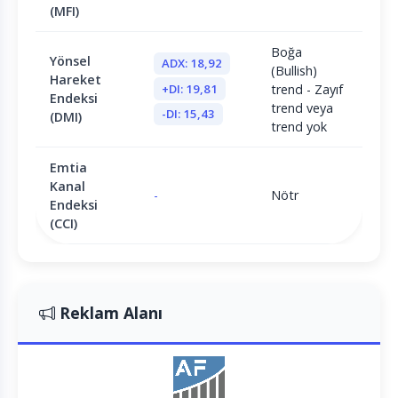
(MFI)
Boğa
Yönsel
ADX: 18,92
(Bullish)
Hareket
+DI: 19,81
trend - Zayıf
Endeksi
trend veya
-DI: 15,43
(DMI)
trend yok
Emtia
Kanal
-
Nötr
Endeksi
(CCI)
Reklam Alanı