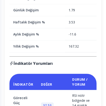
Günlük Değişim
1.79
Haftalık Değişim %
3.53
Aylık Değişim %
-11.6
Yıllık Değişim %
167.32
İndikatör Yorumları
DURUM /
İNDIKATÖR
DEĞER
YORUM
RSI nötr
Göreceli
bölgede ve
Güç
37,53
14 günlük