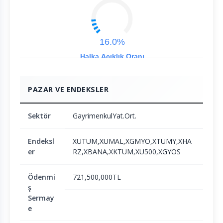
16.0%
Halka Açıklık Oranı
PAZAR VE ENDEKSLER
Sektör
GayrimenkulYat.Ort.
Endeksl
XUTUM,XUMAL,XGMYO,XTUMY,XHA
er
RZ,XBANA,XKTUM,XU500,XGYOS
Ödenmi
721,500,000TL
ş
Sermay
e