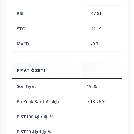
RSI
47.61
STO
41.19
MACD
-0.3
FIYAT ÖZETI
Son Fiyat
19.36
Bir Yıllık Bant Aralığı
7.13-26.50
BIST100 Ağırlığı %
BIST30 Ağırlığı %