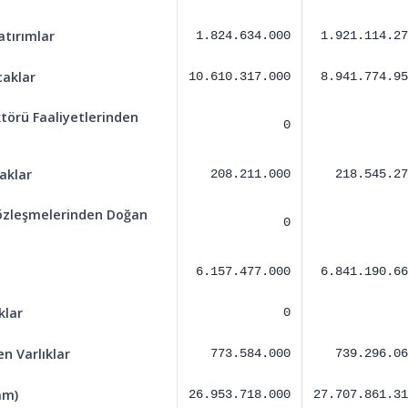
atırımlar
1.824.634.000
1.921.114.27
caklar
10.610.317.000
8.941.774.95
törü Faaliyetlerinden
0
aklar
208.211.000
218.545.27
özleşmelerinden Doğan
0
6.157.477.000
6.841.190.66
klar
0
n Varlıklar
773.584.000
739.296.06
am)
26.953.718.000
27.707.861.31