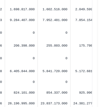
2
1.698.817.000
1.602.516.000
2.049.599.244
3
9.284.407.000
7.952.481.000
7.854.154.320
0
0
0
0
6
206.398.000
255.003.000
175.798.553
0
0
0
0
8
6.405.844.000
5.841.720.000
5.172.681.399
0
0
0
0
8
824.101.000
854.337.000
925.996.010
6
26.196.995.000
23.837.173.000
24.381.277.363