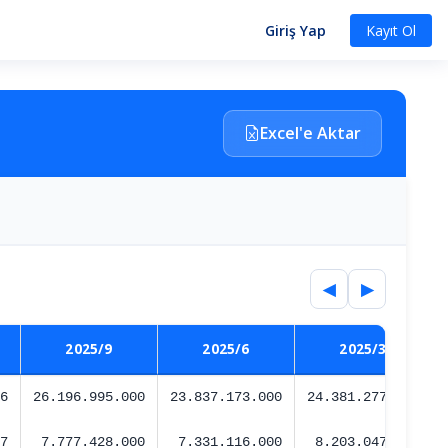
Giriş Yap
Kayıt Ol
Excel'e Aktar
◀
▶
2025/9
2025/6
2025/3
6
26.196.995.000
23.837.173.000
24.381.277.363
7
7.777.428.000
7.331.116.000
8.203.047.837