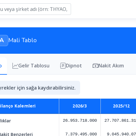
SA
Mali Tablo
o
Gelir Tablosu
Dipnot
Nakit Akım
yrekler için sağa kaydırabilirsiniz.
ilanço Kalemleri
2026/3
2025/12
ıklar
26.953.718.000
27.707.861.31
akit Benzerleri
7.379.495.000
9.045.940.07