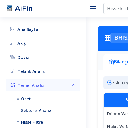
AiFin
Ana Sayfa
BRI
Akış
Döviz
Bilanç
Teknik Analiz
Eski çe
Temel Analiz
Özet
B
Sektörel Analiz
Dönen Varl
Hisse Filtre
Nakit Ve N