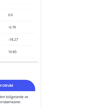
0.0
-0.79
-18.27
10.85
 YORUM
satım bölgesinde ve
ortalamasının