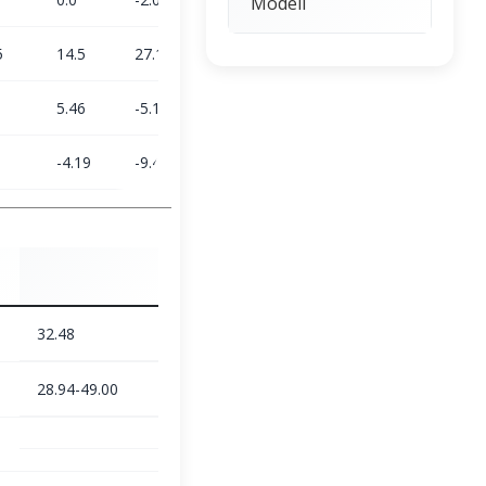
Modeli
5
14.5
27.13
-3.63
41.5
5.46
-5.19
-0.74
1.05
-4.19
-9.46
9.82
18.19
32.48
28.94-49.00