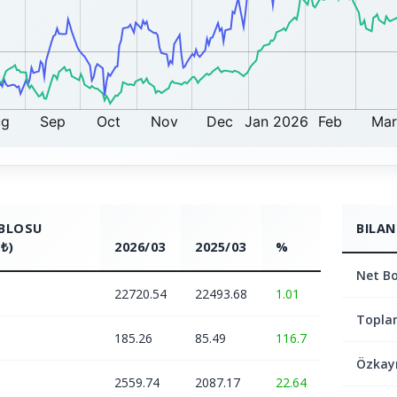
ABLOSU
BILAN
₺)
2026/03
2025/03
%
Net Bo
22720.54
22493.68
1.01
Topla
185.26
85.49
116.7
Özkay
2559.74
2087.17
22.64