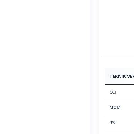
TEKNIK VE
CCI
MOM
RSI