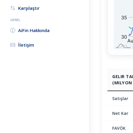
0
:
Karşılaştır
GENEL
AiFin Hakkında
İletişim
GELIR T
(MILYON 
Satışlar
Net Kar
FAVÖK