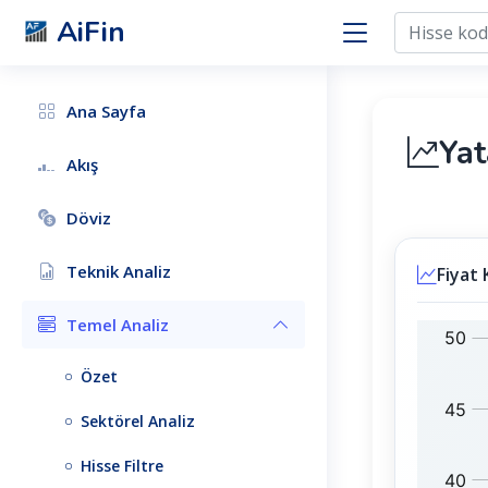
AiFin
Ana Sayfa
Yat
Akış
Döviz
Teknik Analiz
Fiyat 
Temel Analiz
Y
B
A
I
Özet
T
S
A
T
Sektörel Analiz
S
1
:
0
Hisse Filtre