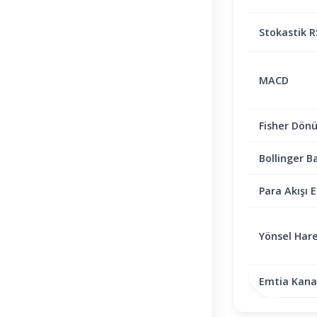
Stokastik R
MACD
Fisher Dön
Bollinger B
Para Akışı E
Yönsel Hare
Emtia Kanal