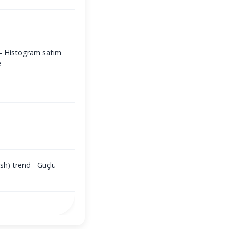
i - Histogram satım
e
sh) trend - Güçlü