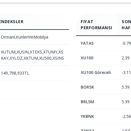
ENDEKSLER
FIYAT
SON
PERFORMANSI
HAF
OrmanÜrünleriVeMobilya
YATAS
-0.79
XUTUM,XUSIN,XTEKS,XTUMY,XS
XU100
2.39
KAY,XYLDZ,XKTUM,XU500,XSINS
XU100 Göreceli
-3.11
149,798,933TL
BORSK
5.39
BRLSM
5.39
YKBNK
-2.56
TKNSA
2.97