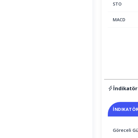
STO
MACD
İndikatör
İNDIKATÖ
Göreceli Gü