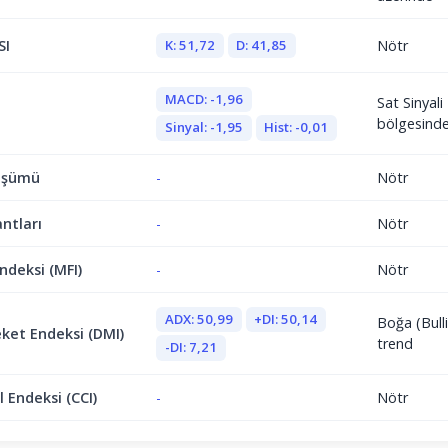
K: 51,72
D: 41,85
SI
Nötr
MACD: -1,96
Sat Sinyal
bölgesind
Sinyal: -1,95
Hist: -0,01
üşümü
-
Nötr
antları
-
Nötr
ndeksi (MFI)
-
Nötr
ADX: 50,99
+DI: 50,14
Boğa (Bulli
ket Endeksi (DMI)
trend
-DI: 7,21
 Endeksi (CCI)
-
Nötr