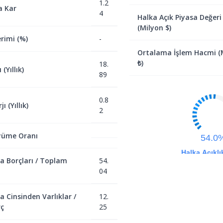
1.2
a Kar
4
Halka Açık Piyasa Değeri
(Milyon $)
rimi (%)
-
Ortalama İşlem Hacmi (
₺)
18.
(Yıllık)
89
0.8
ı (Yıllık)
2
yüme Oranı
54.0
Halka Açıklı
a Borçları / Toplam
54.
04
a Cinsinden Varlıklar /
12.
ç
25