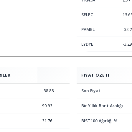
SELEC
13.6
PAMEL
-3.02
LYDYE
-3.29
RILER
FIYAT ÖZETI
-58.88
Son Fiyat
90.93
Bir Yıllık Bant Aralığı
31.76
BIST100 Ağırlığı %