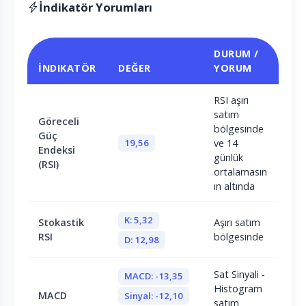
İndikatör Yorumları
DURUM /
İNDIKATÖR
DEĞER
YORUM
RSI aşırı
satım
Göreceli
bölgesinde
Güç
19,56
ve 14
Endeksi
günlük
(RSI)
ortalamasın
ın altında
K: 5,32
Stokastik
Aşırı satım
RSI
bölgesinde
D: 12,98
Sat Sinyali -
MACD: -13,35
Histogram
MACD
Sinyal: -12,10
satım