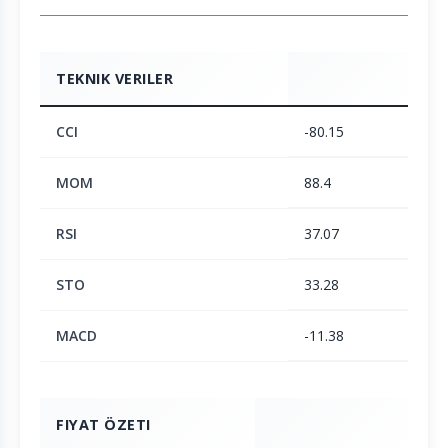
TEKNIK VERILER
CCI
-80.15
MOM
88.4
RSI
37.07
STO
33.28
MACD
-11.38
FIYAT ÖZETI