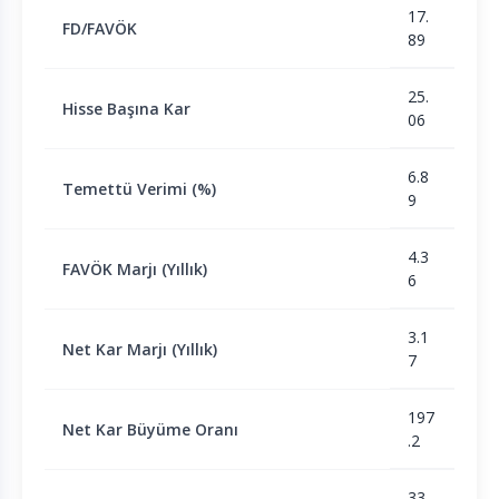
17.
FD/FAVÖK
89
25.
Hisse Başına Kar
06
6.8
Temettü Verimi (%)
9
4.3
FAVÖK Marjı (Yıllık)
6
3.1
Net Kar Marjı (Yıllık)
7
197
Net Kar Büyüme Oranı
.2
33.