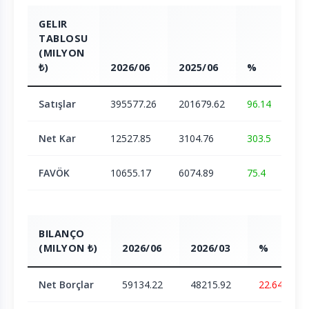
GELIR
TABLOSU
(MILYON
₺)
2026/06
2025/06
%
Satışlar
395577.26
201679.62
96.14
Net Kar
12527.85
3104.76
303.5
FAVÖK
10655.17
6074.89
75.4
BILANÇO
(MILYON ₺)
2026/06
2026/03
%
Net Borçlar
59134.22
48215.92
22.64