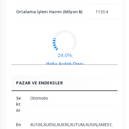
Ortalama İşlem Hacmi (Milyon ₺)
1133.4
24.0%
Halka Açıklık Oranı
PAZAR VE ENDEKSLER
Se
Otomotiv
kt
ör
En
XU100,XU050,XU030,XUTUM,XUSIN,XMESY,