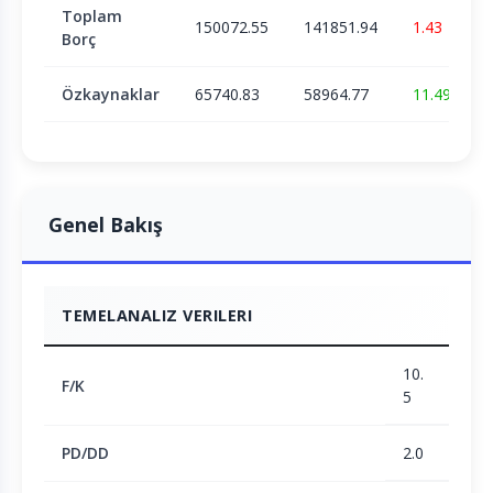
Toplam
150072.55
141851.94
1.43
Borç
Özkaynaklar
65740.83
58964.77
11.49
Genel Bakış
TEMELANALIZ VERILERI
10.
F/K
5
PD/DD
2.0