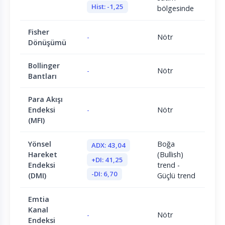
Hist: -1,25
bölgesinde
Fisher
-
Nötr
Dönüşümü
Bollinger
-
Nötr
Bantları
Para Akışı
Endeksi
-
Nötr
(MFI)
Yönsel
Boğa
ADX: 43,04
Hareket
(Bullish)
+DI: 41,25
Endeksi
trend -
-DI: 6,70
(DMI)
Güçlü trend
Emtia
Kanal
-
Nötr
Endeksi