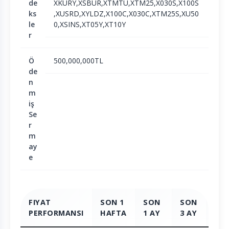
de
XKURY,XSBUR,XTMTU,XTM25,X030S,X100S
ks
,XUSRD,XYLDZ,X100C,X030C,XTM25S,XU50
le
0,XSINS,XT05Y,XT10Y
r
Ö
500,000,000TL
de
n
m
iş
Se
r
m
ay
e
FIYAT
SON 1
SON
SON
SO
PERFORMANSI
HAFTA
1 AY
3 AY
6 A