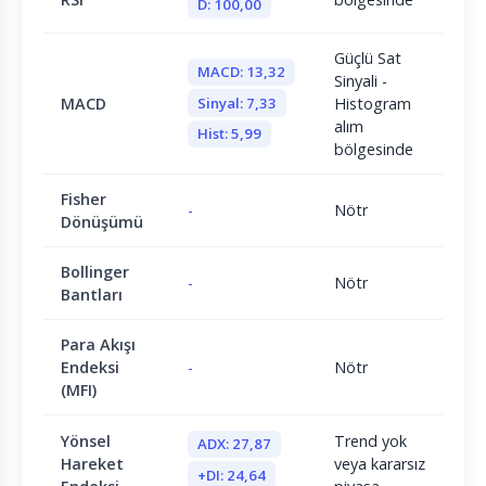
D: 100,00
Güçlü Sat
MACD: 13,32
Sinyali -
Sinyal: 7,33
MACD
Histogram
alım
Hist: 5,99
bölgesinde
Fisher
-
Nötr
Dönüşümü
Bollinger
-
Nötr
Bantları
Para Akışı
Endeksi
-
Nötr
(MFI)
Yönsel
Trend yok
ADX: 27,87
Hareket
veya kararsız
+DI: 24,64