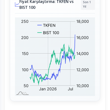
Fiyat Karşılaştırma: TKFEN vs
Son 1
Yıl
BIST 100
T
B
K
I
F
S
E
T
N
1
:
0
0
: