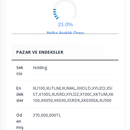
21.0%
Halka Açıklık Oranı
PAZAR VE ENDEKSLER
Sek
Holding
tör
En
XU100,XUTUM,XUMAL,XHOLD,XYUZO,XSI
dek
ST,X100S,XUSRD,XYLDZ,X100C,XKTUM,XK
sler
100,XK050,XK030,XSRDK,XK030EA,XU500
Öd
370,000,000TL
en
miş