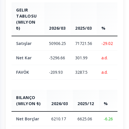
GELIR
TABLOSU
(MILYON
₺)
2026/03
2025/03
%
Satışlar
50906.25
71721.56
-29.02
Net Kar
-5296.66
301.99
a.d.
FAVÖK
-209.93
3287.5
a.d.
BILANÇO
(MILYON ₺)
2026/03
2025/12
%
Net Borçlar
6210.17
6625.06
-6.26