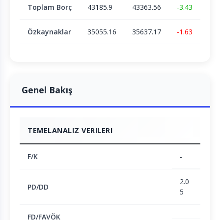
Toplam Borç
43185.9
43363.56
-3.43
Özkaynaklar
35055.16
35637.17
-1.63
Genel Bakış
TEMELANALIZ VERILERI
F/K
-
2.0
PD/DD
5
FD/FAVÖK