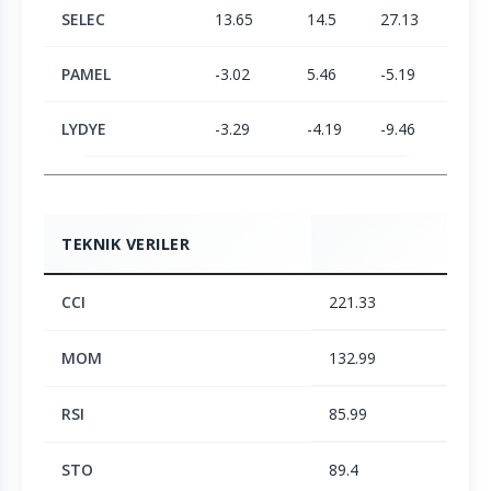
SELEC
13.65
14.5
27.13
-3.63
PAMEL
-3.02
5.46
-5.19
-0.74
LYDYE
-3.29
-4.19
-9.46
9.82
TEKNIK VERILER
CCI
221.33
MOM
132.99
RSI
85.99
STO
89.4