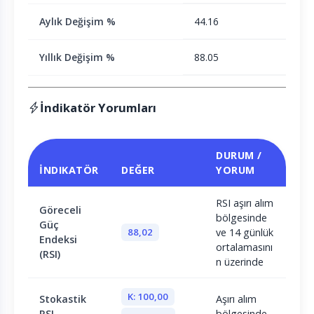
Aylık Değişim %
44.16
Yıllık Değişim %
88.05
İndikatör Yorumları
DURUM /
İNDIKATÖR
DEĞER
YORUM
RSI aşırı alım
Göreceli
bölgesinde
Güç
88,02
ve 14 günlük
Endeksi
ortalamasını
(RSI)
n üzerinde
K: 100,00
Stokastik
Aşırı alım
RSI
bölgesinde