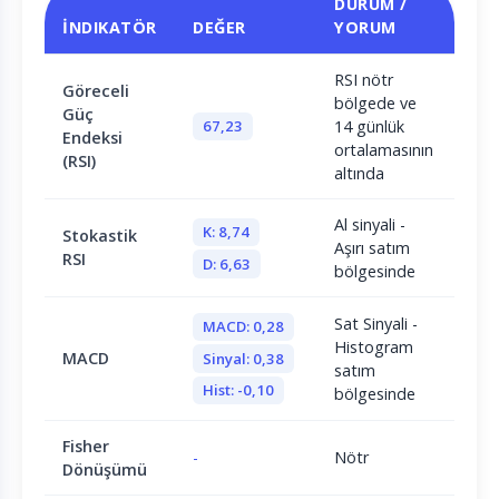
DURUM /
İNDIKATÖR
DEĞER
YORUM
RSI nötr
Göreceli
bölgede ve
Güç
67,23
14 günlük
Endeksi
ortalamasının
(RSI)
altında
Al sinyali -
K: 8,74
Stokastik
Aşırı satım
RSI
D: 6,63
bölgesinde
Sat Sinyali -
MACD: 0,28
Histogram
MACD
Sinyal: 0,38
satım
Hist: -0,10
bölgesinde
Fisher
-
Nötr
Dönüşümü