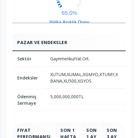
65.0%
Halka Açıklık Oranı
PAZAR VE ENDEKSLER
Sektör
GayrimenkulYat.Ort.
XUTUM,XUMAL,XGMYO,XTUMY,X
Endeksler
BANA,XU500,XGYOS
Ödenmiş
5,000,000,000TL
Sermaye
FIYAT
SON 1
SON
SON
SO
PERFORMANSI
HAFTA
1 AY
3 AY
6 A