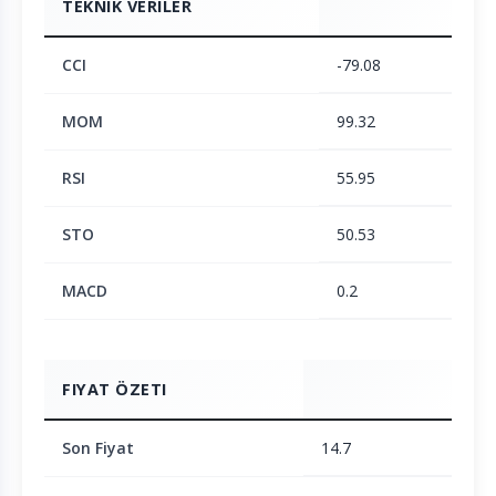
TEKNIK VERILER
CCI
-79.08
MOM
99.32
RSI
55.95
STO
50.53
MACD
0.2
FIYAT ÖZETI
Son Fiyat
14.7