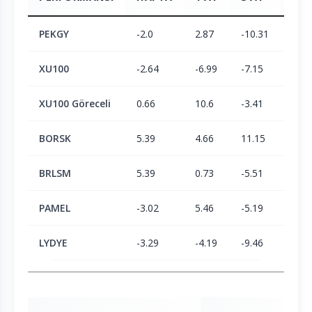
PEKGY
-2.0
2.87
-10.31
42.4
XU100
-2.64
-6.99
-7.15
-3.3
XU100 Göreceli
0.66
10.6
-3.41
47.3
BORSK
5.39
4.66
11.15
23.3
BRLSM
5.39
0.73
-5.51
-6.1
PAMEL
-3.02
5.46
-5.19
-0.7
LYDYE
-3.29
-4.19
-9.46
9.82