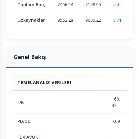
Toplam Borç
2466.94
2108.95
a.d.
Özkaynaklar
9552.28
9036.22
5.71
Genel Bakış
TEMELANALIZ VERILERI
160.
F/K
33
PD/DD
7.69
FD/FAVÖK