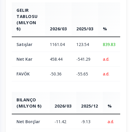
GELIR
TABLOSU
(MILYON
₺)
2026/03
2025/03
%
Satışlar
1161.04
123.54
839.83
Net Kar
458.44
-541.29
a.d.
FAVÖK
-50.36
-55.65
a.d.
BILANÇO
(MILYON ₺)
2026/03
2025/12
%
Net Borçlar
-11.42
-9.13
a.d.