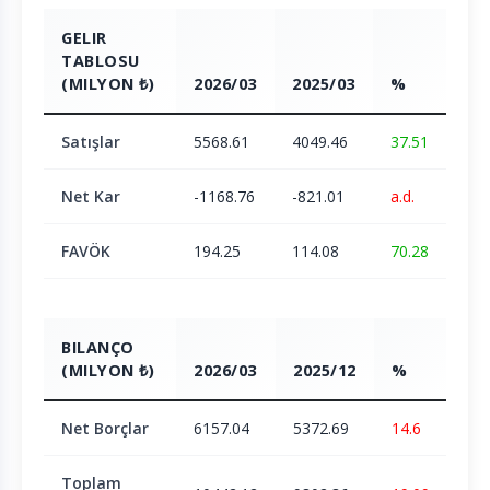
GELIR
TABLOSU
(MILYON ₺)
2026/03
2025/03
%
Satışlar
5568.61
4049.46
37.51
Net Kar
-1168.76
-821.01
a.d.
FAVÖK
194.25
114.08
70.28
BILANÇO
(MILYON ₺)
2026/03
2025/12
%
Net Borçlar
6157.04
5372.69
14.6
Toplam