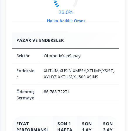
26.0%
Halka Açıklık Oranı
PAZAR VE ENDEKSLER
Sektör
OtomotivYanSanayi
Endeksle
XUTUM,XUSIN,XMESY,XTUMY,XSIST,
r
XYLDZ,XKTUM,XU500,XSINS
Ödenmiş
86,788,722TL
Sermaye
FIYAT
SON 1
SON
SON
SO
PERFORMANSI
HAFTA
1 AY
3 AY
6 