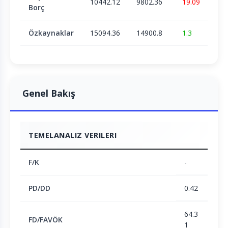
10442.12
9802.36
19.09
Borç
Özkaynaklar
15094.36
14900.8
1.3
Genel Bakış
TEMELANALIZ VERILERI
F/K
-
PD/DD
0.42
64.3
FD/FAVÖK
1