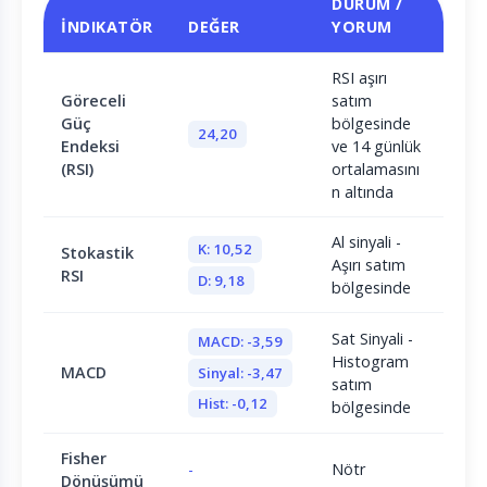
DURUM /
İNDIKATÖR
DEĞER
YORUM
RSI aşırı
Göreceli
satım
Güç
bölgesinde
24,20
Endeksi
ve 14 günlük
(RSI)
ortalamasını
n altında
Al sinyali -
K: 10,52
Stokastik
Aşırı satım
RSI
D: 9,18
bölgesinde
Sat Sinyali -
MACD: -3,59
Histogram
MACD
Sinyal: -3,47
satım
Hist: -0,12
bölgesinde
Fisher
-
Nötr
Dönüşümü