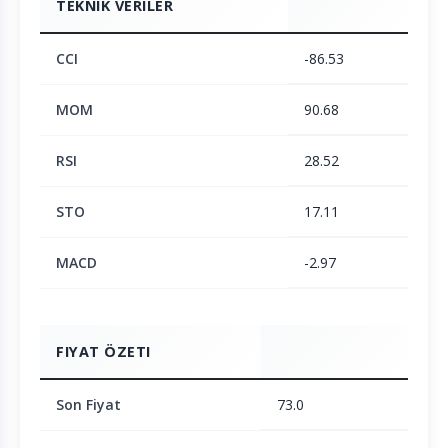
TEKNIK VERILER
CCI
-86.53
MOM
90.68
RSI
28.52
STO
17.11
MACD
-2.97
FIYAT ÖZETI
Son Fiyat
73.0