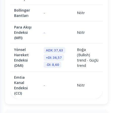
Bollinger
-
Nötr
Bantları
Para Akışı
Endeksi
-
Nötr
(MFI)
Yönsel
Boğa
ADX: 37,63
Hareket
(Bullish)
+DI: 36,57
Endeksi
trend - Güçlü
-DI: 8,60
(DMI)
trend
Emtia
Kanal
-
Nötr
Endeksi
(CCI)