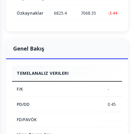
Özkaynaklar
6825.4
7068.35
-3.44
Genel Bakış
TEMELANALIZ VERILERI
F/K
-
PD/DD
0.45
FD/FAVÖK