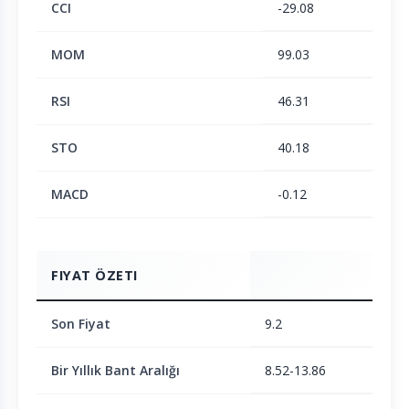
CCI
-29.08
MOM
99.03
RSI
46.31
STO
40.18
MACD
-0.12
FIYAT ÖZETI
Son Fiyat
9.2
Bir Yıllık Bant Aralığı
8.52-13.86