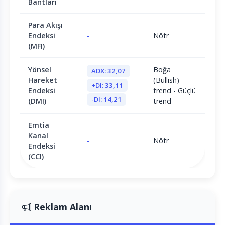
Bantları
Para Akışı
Endeksi
-
Nötr
(MFI)
Yönsel
Boğa
ADX: 32,07
Hareket
(Bullish)
+DI: 33,11
Endeksi
trend - Güçlü
-DI: 14,21
(DMI)
trend
Emtia
Kanal
-
Nötr
Endeksi
(CCI)
Reklam Alanı