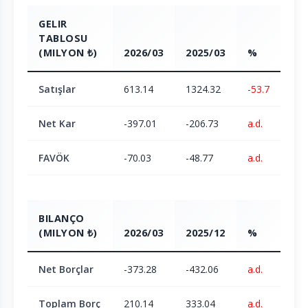
GELIR
TABLOSU
(MILYON ₺)
2026/03
2025/03
%
Satışlar
613.14
1324.32
-53.7
Net Kar
-397.01
-206.73
a.d.
FAVÖK
-70.03
-48.77
a.d.
BILANÇO
(MILYON ₺)
2026/03
2025/12
%
Net Borçlar
-373.28
-432.06
a.d.
Toplam Borç
210.14
333.04
a.d.