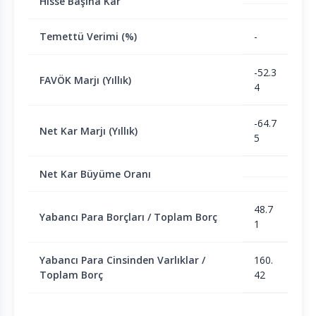
Hisse Başına Kar
Temettü Verimi (%)
-
-52.3
FAVÖK Marjı (Yıllık)
4
-64.7
Net Kar Marjı (Yıllık)
5
Net Kar Büyüme Oranı
48.7
Yabancı Para Borçları / Toplam Borç
1
Yabancı Para Cinsinden Varlıklar /
160.
Toplam Borç
42