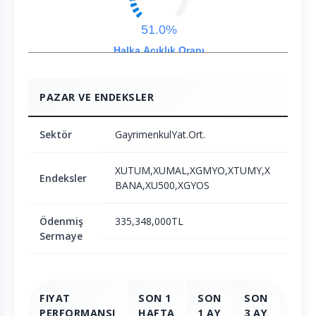
51.0%
Halka Açıklık Oranı
PAZAR VE ENDEKSLER
Sektör
GayrimenkulYat.Ort.
XUTUM,XUMAL,XGMYO,XTUMY,X
Endeksler
BANA,XU500,XGYOS
Ödenmiş
335,348,000TL
Sermaye
FIYAT
SON 1
SON
SON
SON
PERFORMANSI
HAFTA
1 AY
3 AY
6 AY