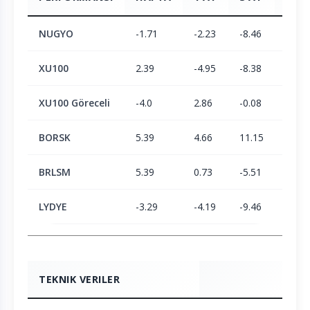
NUGYO
-1.71
-2.23
-8.46
-12.5
XU100
2.39
-4.95
-8.38
1.9
XU100 Göreceli
-4.0
2.86
-0.08
-14.1
BORSK
5.39
4.66
11.15
23.38
BRLSM
5.39
0.73
-5.51
-6.15
LYDYE
-3.29
-4.19
-9.46
9.82
TEKNIK VERILER