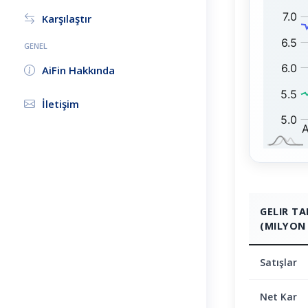
D
1
Karşılaştır
:
0
0
GENEL
:
AiFin Hakkında
İletişim
GELIR T
(MILYON 
Satışlar
Net Kar