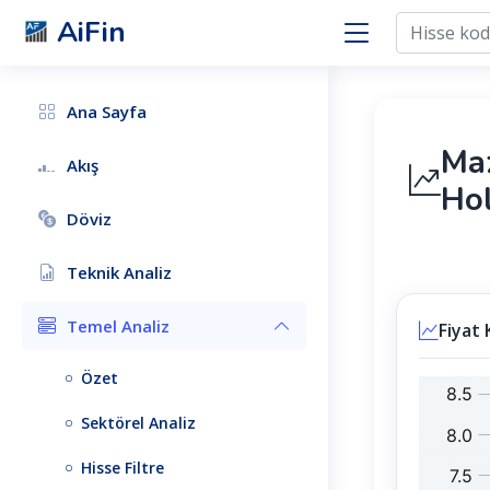
AiFin
Ana Sayfa
Ma
Akış
Ho
Döviz
Teknik Analiz
Temel Analiz
Fiyat 
Özet
M
B
Z
I
Sektörel Analiz
H
S
L
T
Hisse Filtre