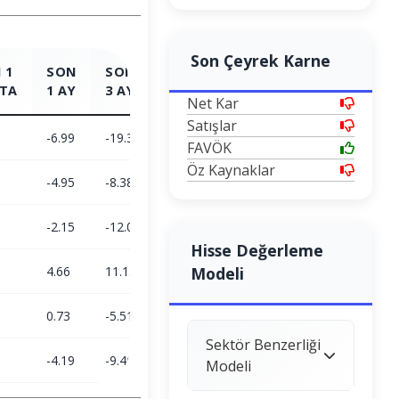
Son Çeyrek Karne
 1
SON
SON
SON
SON
TA
1 AY
3 AY
6 AY
1 YIL
Net Kar
Satışlar
-6.99
-19.39
-19.39
-23.23
FAVÖK
Öz Kaynaklar
-4.95
-8.38
1.9
25.77
-2.15
-12.02
-20.9
-38.96
Hisse Değerleme
4.66
11.15
23.38
Modeli
5.72
0.73
-5.51
-6.15
-11.25
Sektör Benzerliği
-4.19
-9.46
9.82
18.19
Modeli