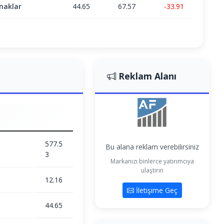
naklar
44.65
67.57
-33.91
Reklam Alanı
577.5
Bu alana reklam verebilirsiniz
3
Markanızı binlerce yatırımcıya
ulaştırın
12.16
İletişime Geç
44.65