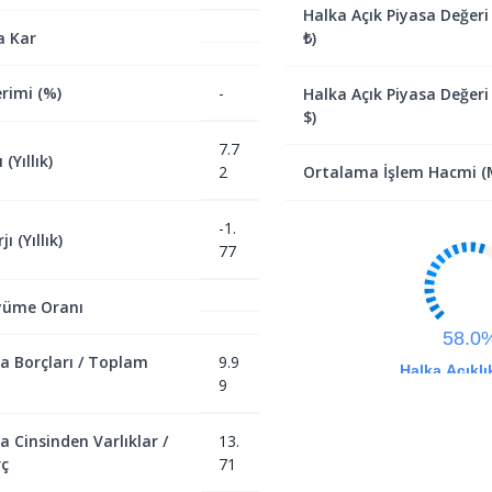
Halka Açık Piyasa Değeri
a Kar
₺)
rimi (%)
-
Halka Açık Piyasa Değeri
$)
7.7
(Yıllık)
2
Ortalama İşlem Hacmi (M
-1.
ı (Yıllık)
77
yüme Oranı
58.0
a Borçları / Toplam
9.9
Halka Açıklı
9
a Cinsinden Varlıklar /
13.
ç
71