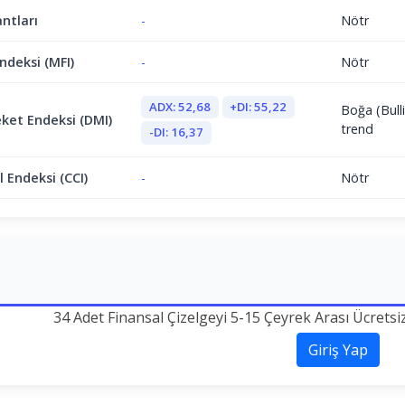
antları
-
Nötr
ndeksi (MFI)
-
Nötr
ADX: 52,68
+DI: 55,22
Boğa (Bulli
ket Endeksi (DMI)
trend
-DI: 16,37
 Endeksi (CCI)
-
Nötr
34 Adet Finansal Çizelgeyi 5-15 Çeyrek Arası Ücretsi
Giriş Yap