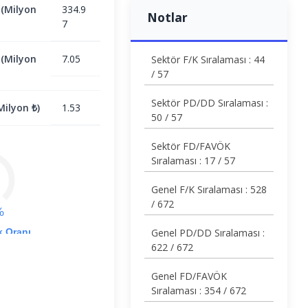
 (Milyon
334.9
Notlar
7
 (Milyon
7.05
Sektör F/K Sıralaması : 44
/ 57
Sektör PD/DD Sıralaması :
ilyon ₺)
1.53
50 / 57
Sektör FD/FAVÖK
Sıralaması : 17 / 57
Genel F/K Sıralaması : 528
/ 672
%
k Oranı
Genel PD/DD Sıralaması :
622 / 672
Genel FD/FAVÖK
Sıralaması : 354 / 672