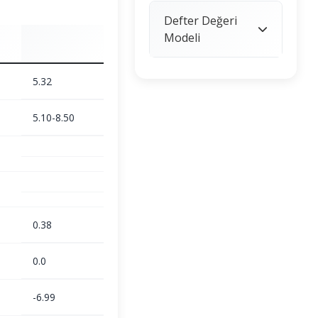
Defter Değeri
Modeli
5.32
5.10-8.50
0.38
0.0
-6.99