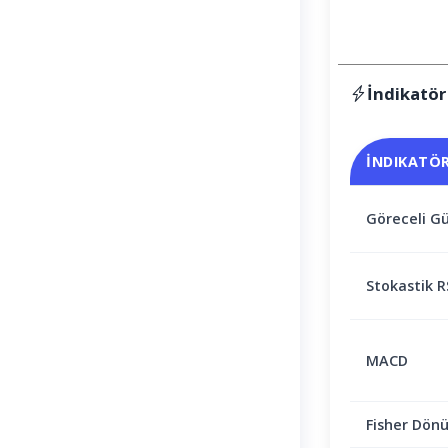
İndikatör
İNDIKATÖ
Göreceli Gü
Stokastik R
MACD
Fisher Dön