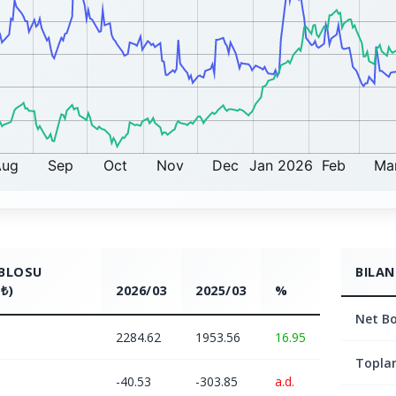
ABLOSU
BILAN
₺)
2026/03
2025/03
%
Net Bo
2284.62
1953.56
16.95
Topla
-40.53
-303.85
a.d.