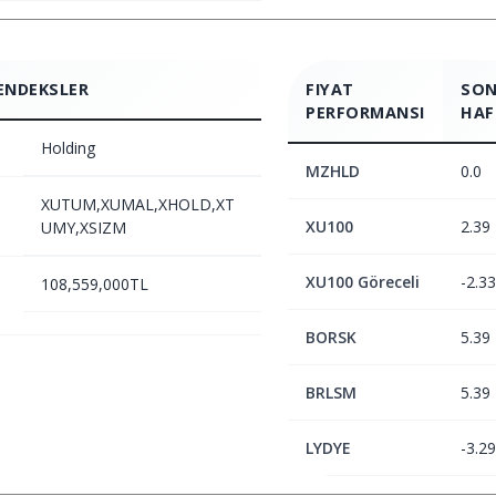
ENDEKSLER
FIYAT
SON
PERFORMANSI
HAF
Holding
MZHLD
0.0
XUTUM,XUMAL,XHOLD,XT
XU100
2.39
UMY,XSIZM
XU100 Göreceli
-2.33
108,559,000TL
BORSK
5.39
BRLSM
5.39
LYDYE
-3.29