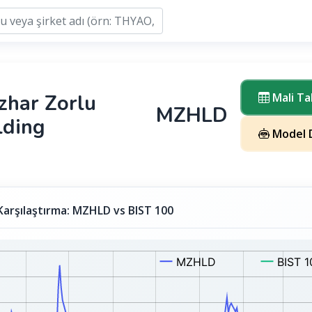
zhar Zorlu
Mali Ta
MZHLD
lding
Model D
Karşılaştırma: MZHLD vs BIST 100