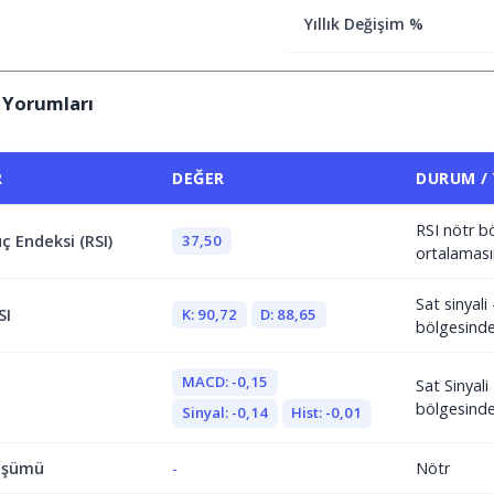
Yıllık Değişim %
 Yorumları
R
DEĞER
DURUM /
RSI nötr b
37,50
ç Endeksi (RSI)
ortalaması
Sat sinyali 
K: 90,72
D: 88,65
SI
bölgesind
MACD: -0,15
Sat Sinyal
bölgesind
Sinyal: -0,14
Hist: -0,01
üşümü
-
Nötr