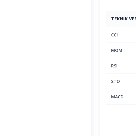
TEKNIK VE
CCI
MOM
RSI
STO
MACD