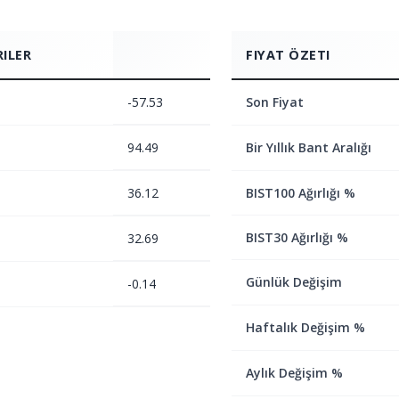
RILER
FIYAT ÖZETI
-57.53
Son Fiyat
94.49
Bir Yıllık Bant Aralığı
36.12
BIST100 Ağırlığı %
BIST30 Ağırlığı %
32.69
Günlük Değişim
-0.14
Haftalık Değişim %
Aylık Değişim %