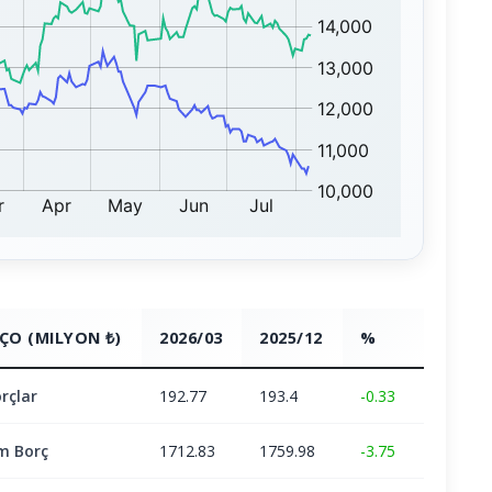
ÇO (MILYON ₺)
2026/03
2025/12
%
rçlar
192.77
193.4
-0.33
m Borç
1712.83
1759.98
-3.75