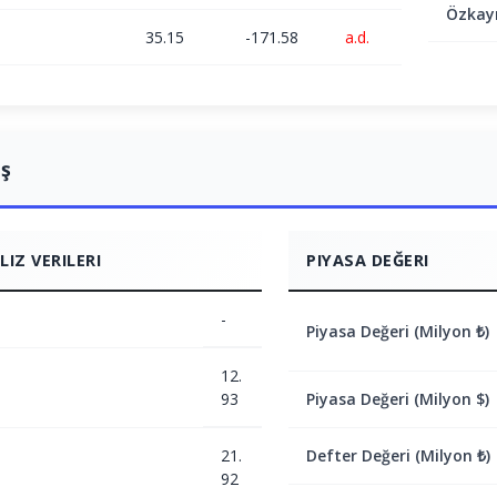
Özkay
35.15
-171.58
a.d.
ış
IZ VERILERI
PIYASA DEĞERI
-
Piyasa Değeri (Milyon ₺)
12.
93
Piyasa Değeri (Milyon $)
21.
Defter Değeri (Milyon ₺)
92