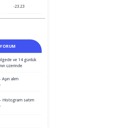
-23.23
 YORUM
ölgede ve 14 günlük
nın üzerinde
- Aşırı alım
e
i - Histogram satım
e