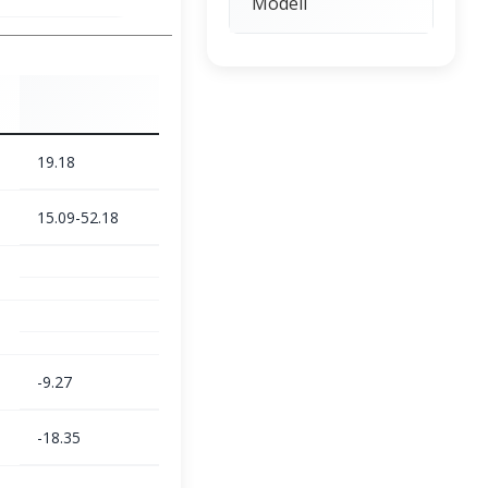
Modeli
19.18
15.09-52.18
-9.27
-18.35