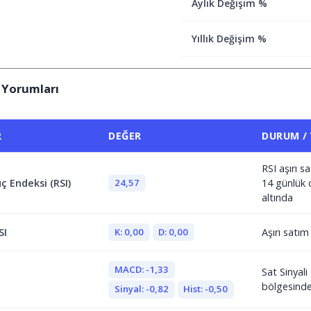
Aylık Değişim %
Yıllık Değişim %
 Yorumları
R
DEĞER
DURUM /
RSI aşırı 
24,57
ç Endeksi (RSI)
14 günlük 
altında
K: 0,00
D: 0,00
SI
Aşırı satı
MACD: -1,33
Sat Sinyal
bölgesind
Sinyal: -0,82
Hist: -0,50