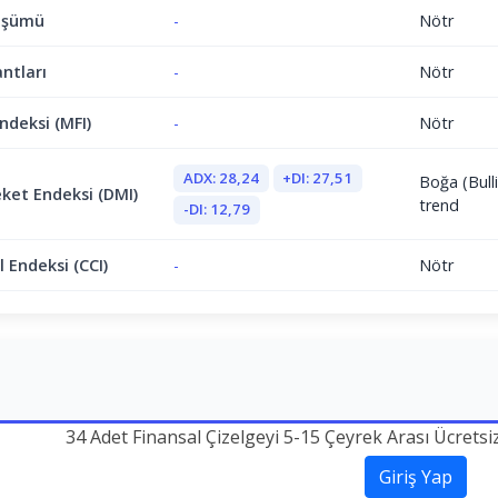
üşümü
-
Nötr
antları
-
Nötr
ndeksi (MFI)
-
Nötr
ADX: 28,24
+DI: 27,51
Boğa (Bulli
ket Endeksi (DMI)
trend
-DI: 12,79
 Endeksi (CCI)
-
Nötr
34 Adet Finansal Çizelgeyi 5-15 Çeyrek Arası Ücretsi
Giriş Yap