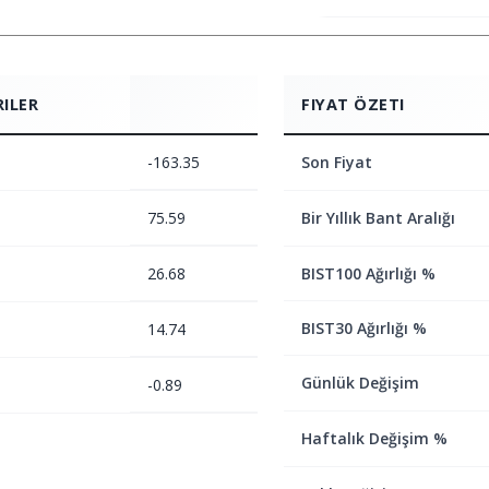
RILER
FIYAT ÖZETI
-163.35
Son Fiyat
75.59
Bir Yıllık Bant Aralığı
26.68
BIST100 Ağırlığı %
BIST30 Ağırlığı %
14.74
Günlük Değişim
-0.89
Haftalık Değişim %