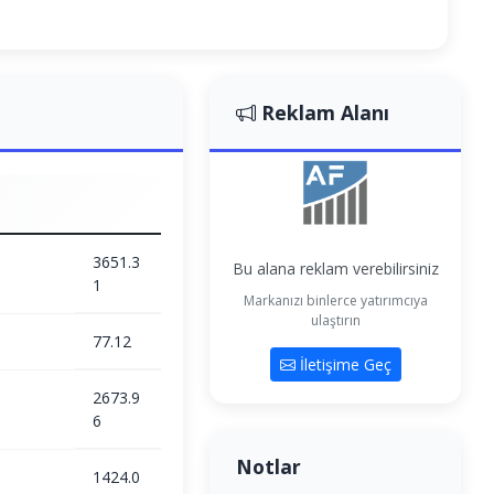
Reklam Alanı
3651.3
Bu alana reklam verebilirsiniz
1
Markanızı binlerce yatırımcıya
ulaştırın
77.12
İletişime Geç
2673.9
6
Notlar
1424.0