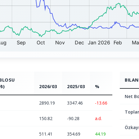
ABLOSU
BILAN
₺)
2026/03
2025/03
%
Net Bo
2890.19
3347.46
-13.66
Topla
150.82
-90.28
a.d.
Özkay
511.41
354.69
44.19