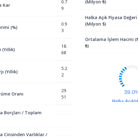
0.7
(Milyon ₺)
a Kar
9
Halka Açık Piyasa Değeri
0.9
(Milyon $)
rimi (%)
3
Ortalama İşlem Hacmi (
₺)
18.
(Yıllık)
68
5.2
ı (Yıllık)
2
29.
39.0
yüme Oranı
51
Halka Açıklı
a Borçları / Toplam
a Cinsinden Varlıklar /