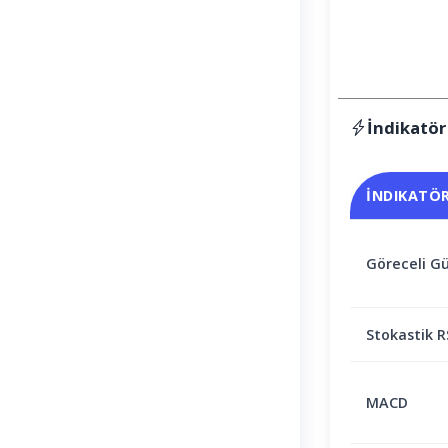
İndikatör
İNDIKATÖ
Göreceli Gü
Stokastik R
MACD