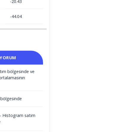
-20.43
-44.04
 YORUM
satım bölgesinde ve
ortalamasının
m bölgesinde
i - Histogram satım
e