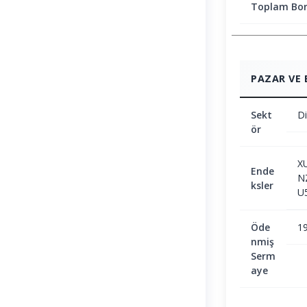
Toplam Bor
PAZAR VE 
Sekt
Di
ör
X
Ende
N
ksler
U
Öde
1
nmiş
Serm
aye