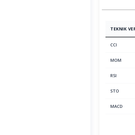
TEKNIK VE
CCI
MOM
RSI
STO
MACD