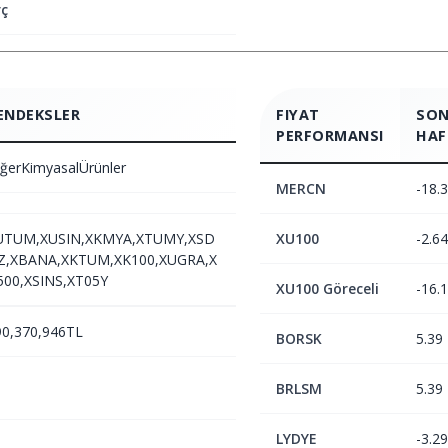
ç
ENDEKSLER
FIYAT
SON
PERFORMANSI
HAF
ğerKimyasalÜrünler
MERCN
-18.
UTUM,XUSIN,XKMYA,XTUMY,XSD
XU100
-2.64
Z,XBANA,XKTUM,XK100,XUGRA,X
500,XSINS,XT05Y
XU100 Göreceli
-16.
90,370,946TL
BORSK
5.39
BRLSM
5.39
LYDYE
-3.29