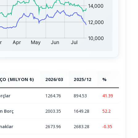
ÇO (MILYON ₺)
2026/03
2025/12
%
rçlar
1264.76
894.53
41.39
m Borç
2003.35
1649.28
52.2
naklar
2673.96
2683.28
-0.35