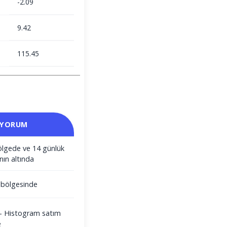
-2.09
9.42
115.45
 YORUM
ölgede ve 14 günlük
nın altında
m bölgesinde
i - Histogram satım
e