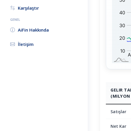
N
1
Karşılaştır
:
0
0
GENEL
:
AiFin Hakkında
İletişim
GELIR T
(MILYON 
Satışlar
Net Kar