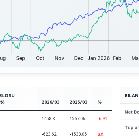
ABLOSU
BILAN
₺)
2026/03
2025/03
%
Net Bo
1458.8
1567.06
-6.91
Topla
-623.62
-1533.05
a.d.