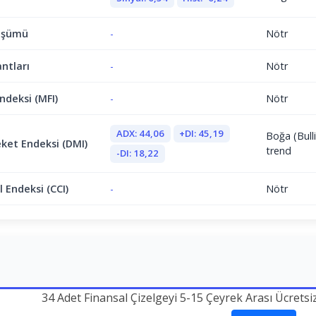
üşümü
-
Nötr
antları
-
Nötr
ndeksi (MFI)
-
Nötr
ADX: 44,06
+DI: 45,19
Boğa (Bulli
ket Endeksi (DMI)
trend
-DI: 18,22
 Endeksi (CCI)
-
Nötr
34 Adet Finansal Çizelgeyi 5-15 Çeyrek Arası Ücretsi