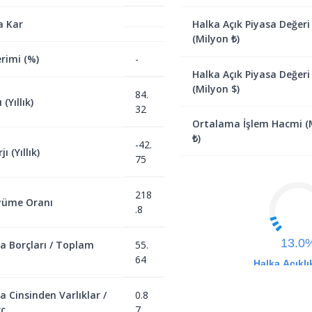
a Kar
Halka Açık Piyasa Değeri
(Milyon ₺)
rimi (%)
-
Halka Açık Piyasa Değeri
(Milyon $)
84.
(Yıllık)
32
Ortalama İşlem Hacmi (
₺)
-42.
ı (Yıllık)
75
218
yüme Oranı
.8
13.0
a Borçları / Toplam
55.
64
Halka Açıklı
a Cinsinden Varlıklar /
0.8
ç
7