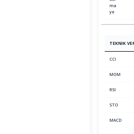
ma
ye
TEKNIK VE
CCI
MOM
RSI
STO
MACD