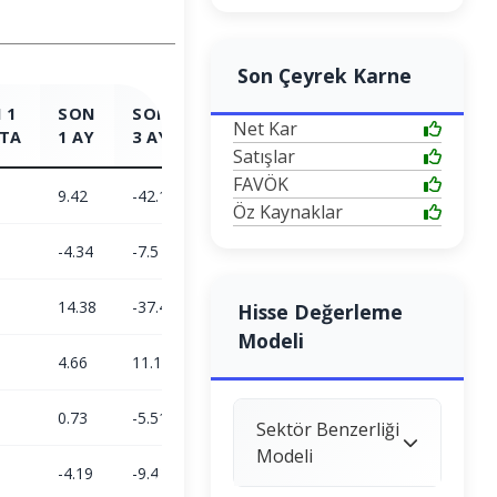
Son Çeyrek Karne
 1
SON
SON
SON
SON
Net Kar
TA
1 AY
3 AY
6 AY
1 YIL
Satışlar
FAVÖK
9.42
-42.12
-10.26
115.45
Öz Kaynaklar
-4.34
-7.5
2.05
26.58
14.38
-37.43
-12.06
70.21
Hisse Değerleme
Modeli
4.66
11.15
23.38
5.72
0.73
-5.51
-6.15
-11.25
Sektör Benzerliği
Modeli
-4.19
-9.46
9.82
18.19