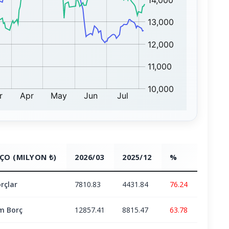
ÇO (MILYON ₺)
2026/03
2025/12
%
rçlar
7810.83
4431.84
76.24
m Borç
12857.41
8815.47
63.78