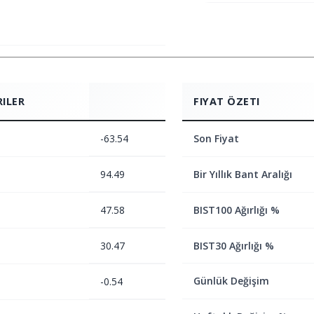
RILER
FIYAT ÖZETI
-63.54
Son Fiyat
94.49
Bir Yıllık Bant Aralığı
47.58
BIST100 Ağırlığı %
30.47
BIST30 Ağırlığı %
Günlük Değişim
-0.54