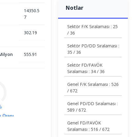
Notlar
14350.5
7
Sektör F/K Sıralaması : 25
302.19
/ 36
Sektör PD/DD Sıralaması :
35 / 36
Milyon
555.91
Sektör FD/FAVÖK
Sıralaması : 34 / 36
Genel F/K Sıralaması : 526
/ 672
Genel PD/DD Sıralaması :
%
589 / 672
k Oranı
Genel FD/FAVÖK
Sıralaması : 516 / 672