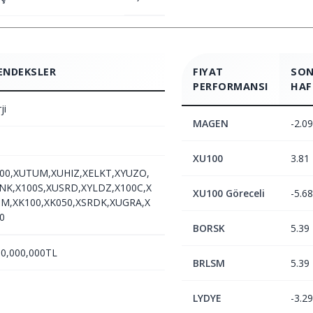
ENDEKSLER
FIYAT
SON
PERFORMANSI
HAF
ji
MAGEN
-2.09
XU100
3.81
00,XUTUM,XUHIZ,XELKT,XYUZO,
NK,X100S,XUSRD,XYLDZ,X100C,X
XU100 Göreceli
-5.68
M,XK100,XK050,XSRDK,XUGRA,X
0
BORSK
5.39
50,000,000TL
BRLSM
5.39
LYDYE
-3.29