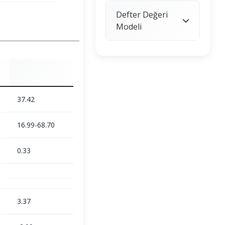
Defter Değeri
Modeli
37.42
16.99-68.70
0.33
3.37