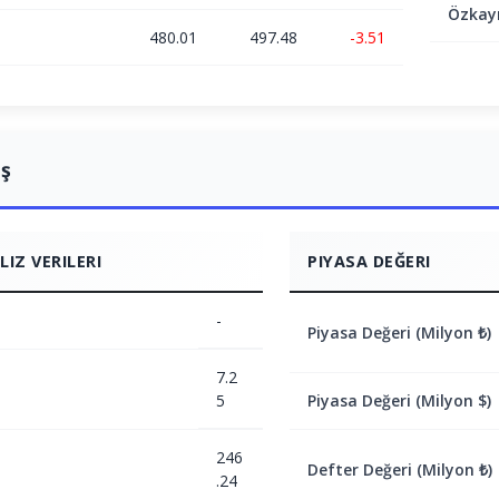
Özkay
480.01
497.48
-3.51
ış
IZ VERILERI
PIYASA DEĞERI
-
Piyasa Değeri (Milyon ₺)
7.2
5
Piyasa Değeri (Milyon $)
246
Defter Değeri (Milyon ₺)
.24