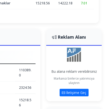
naklar
15218.56
14222.18
7.01
Reklam Alanı
110389.
Bu alana reklam verebilirsiniz
0
Markanızı binlerce yatırımcıya
ulaştırın
2324.56
İletişime Geç
15218.5
6