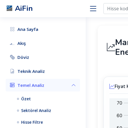
AiFin
Ana Sayfa
Ma
Akış
Ene
Döviz
Teknik Analiz
Temel Analiz
Fiyat
Özet
M
B
A
I
Sektörel Analiz
G
S
E
T
Hisse Filtre