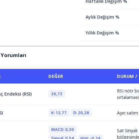
Haftalık Değişim %
Aylık Değişim %
Yıllık Değişim %
 Yorumları
R
DEĞER
DURUM /
RSI nötr b
36,73
ç Endeksi (RSI)
ortalaması
K: 12,77
D: 20,28
SI
Aşırı satı
MACD: 0,30
Sat Sinyal
bölgesind
Sinyal: 0,54
Hist: -0,24