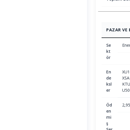
PAZAR VE 
Se
Ener
kt
ör
En
XU1
de
XSA
ksl
KTU
er
U50
Öd
2,9
en
mi
ş
Ser