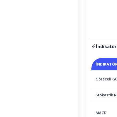
İndikatör
İNDIKATÖ
Göreceli Gü
Stokastik R
MACD