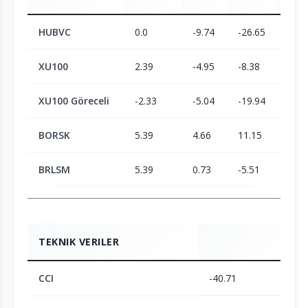
HUBVC
0.0
-9.74
-26.65
-23.
XU100
2.39
-4.95
-8.38
1.9
XU100 Göreceli
-2.33
-5.04
-19.94
-24.
BORSK
5.39
4.66
11.15
23.3
BRLSM
5.39
0.73
-5.51
-6.1
TEKNIK VERILER
CCI
-40.71