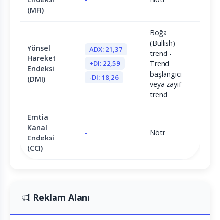
(MFI)
Boğa
(Bullish)
Yönsel
ADX: 21,37
trend -
Hareket
+DI: 22,59
Trend
Endeksi
başlangıcı
-DI: 18,26
(DMI)
veya zayıf
trend
Emtia
Kanal
-
Nötr
Endeksi
(CCI)
Reklam Alanı