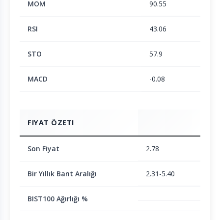
MOM
90.55
RSI
43.06
STO
57.9
MACD
-0.08
FIYAT ÖZETI
Son Fiyat
2.78
Bir Yıllık Bant Aralığı
2.31-5.40
BIST100 Ağırlığı %