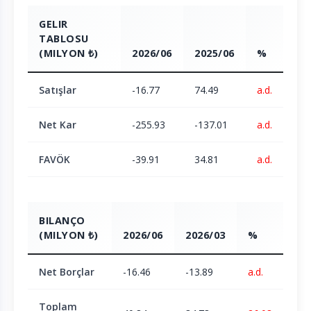
GELIR
TABLOSU
(MILYON ₺)
2026/06
2025/06
%
Satışlar
-16.77
74.49
a.d.
Net Kar
-255.93
-137.01
a.d.
FAVÖK
-39.91
34.81
a.d.
BILANÇO
(MILYON ₺)
2026/06
2026/03
%
Net Borçlar
-16.46
-13.89
a.d.
Toplam