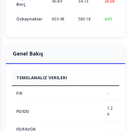
40.84
34.73
26.08
Borç
Özkaynaklar
603.48
580.18
4.01
Genel Bakış
TEMELANALIZ VERILERI
F/K
-
1.2
PD/DD
9
FD/FAVÖK