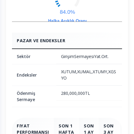
84.0%
Halka Açıklık Oranı
PAZAR VE ENDEKSLER
Sektör
GirişimSermayesiYat.Ort.
XUTUM,XUMAL,XTUMY,XGS
Endeksler
YO
Ödenmiş
280,000,000TL
Sermaye
FIYAT
SON 1
SON
SON
SO
PERFORMANSI
HAFTA
1 AY
3 AY
6 A