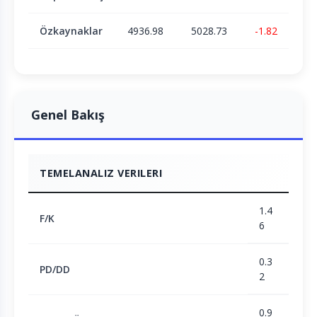
Özkaynaklar
4936.98
5028.73
-1.82
Genel Bakış
TEMELANALIZ VERILERI
1.4
F/K
6
0.3
PD/DD
2
0.9