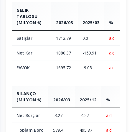
GELIR
TABLOSU
(MILYON ₺)
2026/03
2025/03
%
Satışlar
1712.79
0.0
a.d.
Net Kar
1080.37
-159.91
a.d.
FAVÖK
1695.72
-9.05
a.d.
BILANÇO
(MILYON ₺)
2026/03
2025/12
%
Net Borçlar
-3.27
-4.27
a.d.
Toplam Borç
579.4
495.87
a.d.