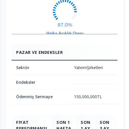
87.0%
Halka Açıklık Oranı
PAZAR VE ENDEKSLER
Sektör
YatırımŞirketleri
Endeksler
Ödenmiş Sermaye
150,000,000TL
FIYAT
SON 1
SON
SON
SO
PERFORMANSI
HAFTA
1 AY
3 AY
6 A