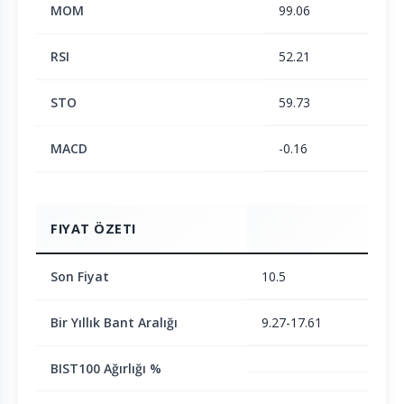
MOM
99.06
RSI
52.21
STO
59.73
MACD
-0.16
FIYAT ÖZETI
Son Fiyat
10.5
Bir Yıllık Bant Aralığı
9.27-17.61
BIST100 Ağırlığı %