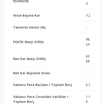
FD/FAVÖK
3
Hisse Başına Kar
7.2
Temettü Verimi (%)
-
98.
FAVÖK Marjı (Yıllık)
23
63.
Net Kar Marjı (Yıllık)
08
Net Kar Büyüme Oranı
Yabancı Para Borçları / Toplam Borç
0.1
Yabancı Para Cinsinden Varlıklar /
1.1
Toplam Borç
9