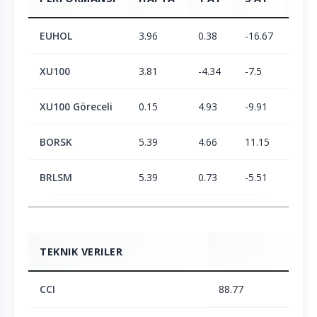
EUHOL
3.96
0.38
-16.67
-19.
XU100
3.81
-4.34
-7.5
2.05
XU100 Göreceli
0.15
4.93
-9.91
-21.
BORSK
5.39
4.66
11.15
23.3
BRLSM
5.39
0.73
-5.51
-6.1
TEKNIK VERILER
CCI
88.77