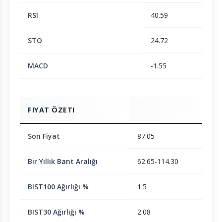
RSI
40.59
STO
24.72
MACD
-1.55
FIYAT ÖZETI
Son Fiyat
87.05
Bir Yıllık Bant Aralığı
62.65-114.30
BIST100 Ağırlığı %
1.5
BIST30 Ağırlığı %
2.08