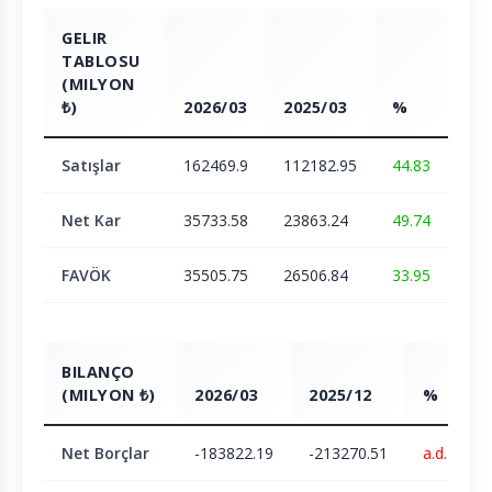
GELIR
TABLOSU
(MILYON
₺)
2026/03
2025/03
%
Satışlar
162469.9
112182.95
44.83
Net Kar
35733.58
23863.24
49.74
FAVÖK
35505.75
26506.84
33.95
BILANÇO
(MILYON ₺)
2026/03
2025/12
%
Net Borçlar
-183822.19
-213270.51
a.d.