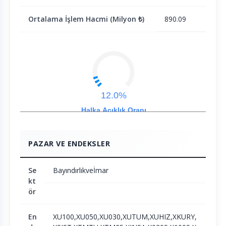
Ortalama İşlem Hacmi (Milyon ₺)
890.09
12.0%
Halka Açıklık Oranı
PAZAR VE ENDEKSLER
Se
Bayındırlıkveİmar
kt
ör
En
XU100,XU050,XU030,XUTUM,XUHIZ,XKURY,