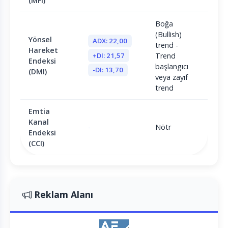
(MFI)
Boğa
(Bullish)
Yönsel
ADX: 22,00
trend -
Hareket
+DI: 21,57
Trend
Endeksi
başlangıcı
-DI: 13,70
(DMI)
veya zayıf
trend
Emtia
Kanal
-
Nötr
Endeksi
(CCI)
Reklam Alanı