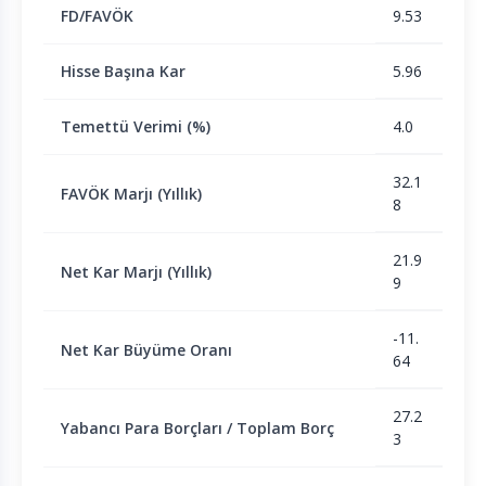
FD/FAVÖK
9.53
Hisse Başına Kar
5.96
Temettü Verimi (%)
4.0
32.1
FAVÖK Marjı (Yıllık)
8
21.9
Net Kar Marjı (Yıllık)
9
-11.
Net Kar Büyüme Oranı
64
27.2
Yabancı Para Borçları / Toplam Borç
3