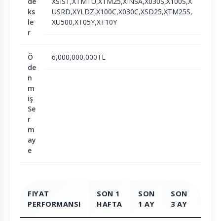
de
XSIST,XTMTU,XTM25,XINSA,X030S,X100S,X
ks
USRD,XYLDZ,X100C,X030C,XSD25,XTM25S,
le
XU500,XT05Y,XT10Y
r
Ö
6,000,000,000TL
de
n
m
iş
Se
r
m
ay
e
FIYAT
SON 1
SON
SON
SO
PERFORMANSI
HAFTA
1 AY
3 AY
6 A