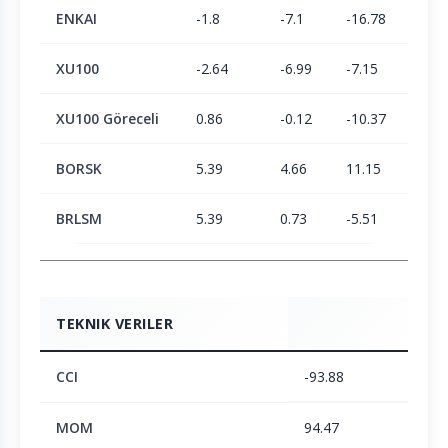
ENKAI
-1.8
-7.1
-16.78
-7.4
XU100
-2.64
-6.99
-7.15
-3.3
XU100 Göreceli
0.86
-0.12
-10.37
-4.2
BORSK
5.39
4.66
11.15
23.3
BRLSM
5.39
0.73
-5.51
-6.1
TEKNIK VERILER
CCI
-93.88
MOM
94.47