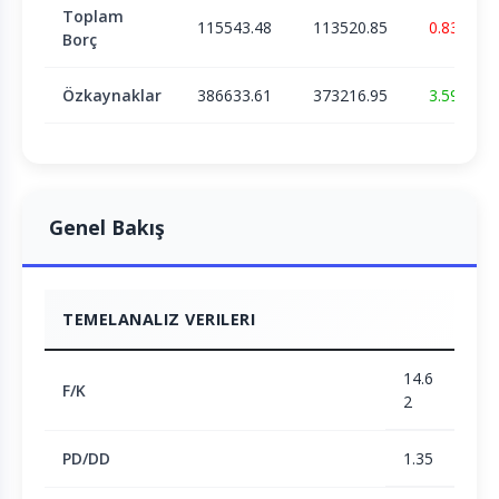
Toplam
115543.48
113520.85
0.83
Borç
Özkaynaklar
386633.61
373216.95
3.59
Genel Bakış
TEMELANALIZ VERILERI
14.6
F/K
2
PD/DD
1.35