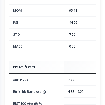
MOM
95.11
RSI
44.76
STO
7.36
MACD
0.02
FIYAT ÖZETI
Son Fiyat
7.97
Bir Yıllık Bant Aralığı
4.33 - 9.22
BIST100 Ağırlığı %