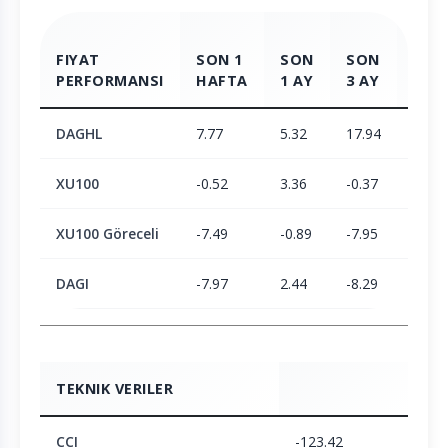
FIYAT
SON 1
SON
SON
SON
PERFORMANSI
HAFTA
1 AY
3 AY
6 AY
DAGHL
7.77
5.32
17.94
-26.8
XU100
-0.52
3.36
-0.37
23.51
XU100 Göreceli
-7.49
-0.89
-7.95
44.69
DAGI
-7.97
2.44
-8.29
78.7
TEKNIK VERILER
CCI
-123.42