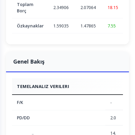
Toplam
2.34906
2.07064
18.15
Borç
Özkaynaklar
1.59035
1.47865
7.55
Genel Bakış
TEMELANALIZ VERILERI
F/K
-
PD/DD
2.0
14.