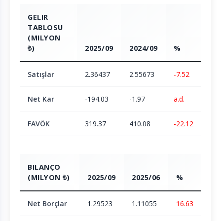
GELIR
TABLOSU
(MILYON
₺)
2025/09
2024/09
%
Satışlar
2.36437
2.55673
-7.52
Net Kar
-194.03
-1.97
a.d.
FAVÖK
319.37
410.08
-22.12
BILANÇO
(MILYON ₺)
2025/09
2025/06
%
Net Borçlar
1.29523
1.11055
16.63