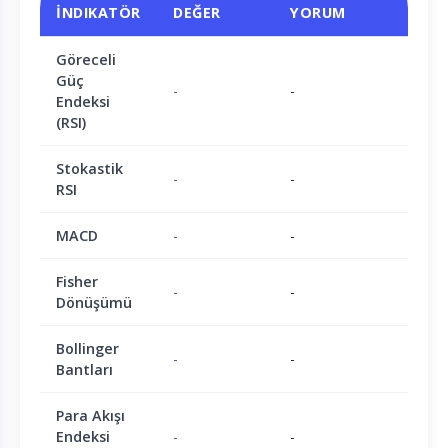
İNDIKATÖR
DEĞER
YORUM
Göreceli
Güç
-
-
Endeksi
(RSI)
Stokastik
-
-
RSI
MACD
-
-
Fisher
-
-
Dönüşümü
Bollinger
-
-
Bantları
Para Akışı
Endeksi
-
-