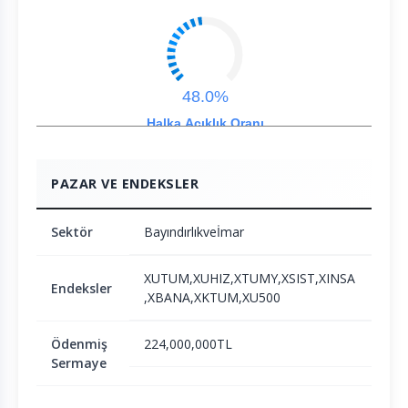
48.0%
Halka Açıklık Oranı
PAZAR VE ENDEKSLER
Sektör
Bayındırlıkveİmar
XUTUM,XUHIZ,XTUMY,XSIST,XINSA
Endeksler
,XBANA,XKTUM,XU500
Ödenmiş
224,000,000TL
Sermaye