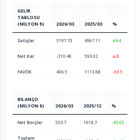
GELIR
TABLOSU
(MILYON ₺)
2026/03
2025/03
%
Satışlar
5197.73
4967.11
4.64
Net Kar
-310.48
593.02
a.d.
FAVÖK
406.5
1113.68
-63.5
BILANÇO
(MILYON ₺)
2026/03
2025/12
%
Net Borçlar
553.7
1018.7
-45.65
Toplam