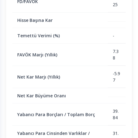
FD/FAVÖK
25
Hisse Başına Kar
Temettü Verimi (%)
-
7.3
FAVÖK Marjı (Yıllık)
8
-5.9
Net Kar Marjı (Yıllık)
7
Net Kar Büyüme Oranı
39.
Yabancı Para Borçları / Toplam Borç
84
Yabancı Para Cinsinden Varlıklar /
31.