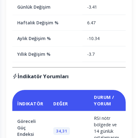
Günlük Değişim
-3.41
Haftalık Değişim %
6.47
Aylık Değişim %
-10.34
Yıllık Değişim %
-3.7
İndikatör Yorumları
DURUM /
İNDIKATÖR
DEĞER
YORUM
RSI nötr
Göreceli
bölgede ve
Güç
34,31
14 günlük
Endeksi
ortalamasını