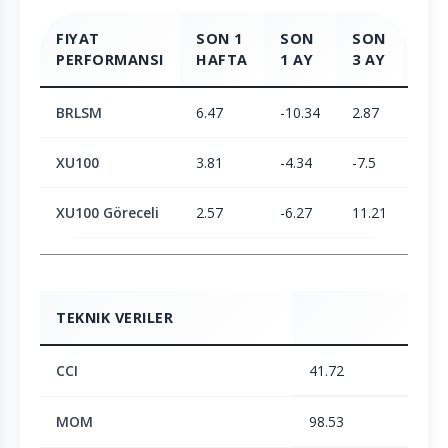
FIYAT
SON 1
SON
SON
SO
PERFORMANSI
HAFTA
1 AY
3 AY
6 A
BRLSM
6.47
-10.34
2.87
4.4
XU100
3.81
-4.34
-7.5
2.05
XU100 Göreceli
2.57
-6.27
11.21
2.31
TEKNIK VERILER
CCI
41.72
MOM
98.53