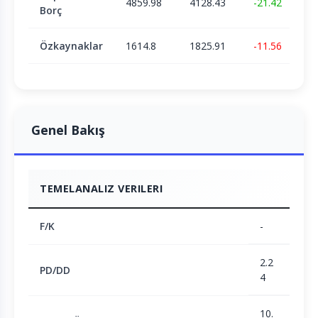
4859.98
4128.43
-21.42
Borç
Özkaynaklar
1614.8
1825.91
-11.56
Genel Bakış
TEMELANALIZ VERILERI
F/K
-
2.2
PD/DD
4
10.