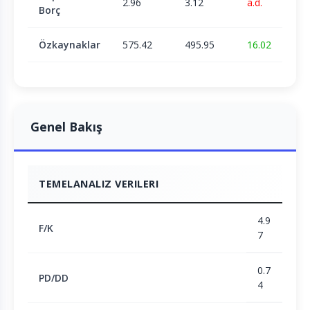
2.96
3.12
a.d.
Borç
Özkaynaklar
575.42
495.95
16.02
Genel Bakış
TEMELANALIZ VERILERI
4.9
F/K
7
0.7
PD/DD
4