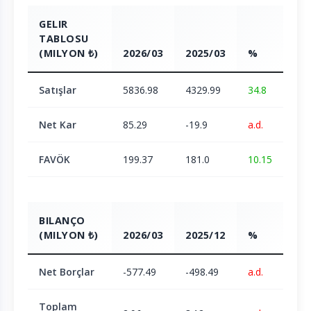
GELIR
TABLOSU
(MILYON ₺)
2026/03
2025/03
%
Satışlar
5836.98
4329.99
34.8
Net Kar
85.29
-19.9
a.d.
FAVÖK
199.37
181.0
10.15
BILANÇO
(MILYON ₺)
2026/03
2025/12
%
Net Borçlar
-577.49
-498.49
a.d.
Toplam