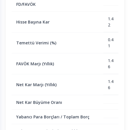
FD/FAVÖK
1.4
Hisse Başına Kar
2
0.4
Temettü Verimi (%)
1
1.4
FAVÖK Marjı (Yıllık)
6
1.4
Net Kar Marjı (Yıllık)
6
Net Kar Büyüme Oranı
Yabancı Para Borçları / Toplam Borç