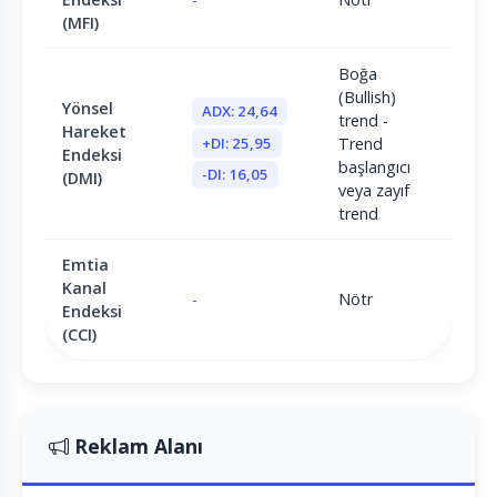
(MFI)
Boğa
(Bullish)
Yönsel
ADX: 24,64
trend -
Hareket
+DI: 25,95
Trend
Endeksi
başlangıcı
-DI: 16,05
(DMI)
veya zayıf
trend
Emtia
Kanal
-
Nötr
Endeksi
(CCI)
Reklam Alanı