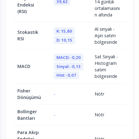
39,62
14 günlük
Endeksi
ortalamasını
(RSI)
n altında
Al sinyali -
K: 15,80
Stokastik
Aşırı satım
RSI
D: 10,15
bölgesinde
Sat Sinyali -
MACD: -0,20
Histogram
MACD
Sinyal: -0,13
satım
Hist: -0,07
bölgesinde
Fisher
-
Nötr
Dönüşümü
Bollinger
-
Nötr
Bantları
Para Akışı
Endeksi
-
Nötr