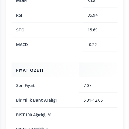
MOM
85.8
RSI
35.94
STO
15.69
MACD
-0.22
FIYAT ÖZETI
Son Fiyat
7.07
Bir Yıllık Bant Aralığı
5.31-12.05
BIST100 Ağırlığı %