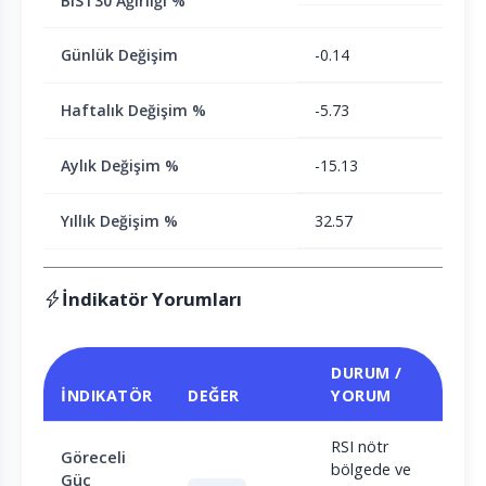
BIST30 Ağırlığı %
Günlük Değişim
-0.14
Haftalık Değişim %
-5.73
Aylık Değişim %
-15.13
Yıllık Değişim %
32.57
İndikatör Yorumları
DURUM /
İNDIKATÖR
DEĞER
YORUM
RSI nötr
Göreceli
bölgede ve
Güç