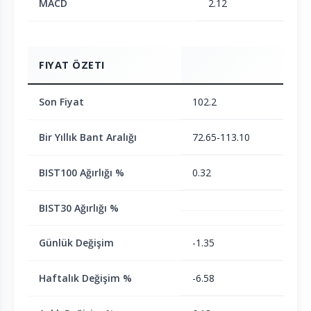
MACD
2.12
FIYAT ÖZETI
Son Fiyat
102.2
Bir Yıllık Bant Aralığı
72.65-113.10
BIST100 Ağırlığı %
0.32
BIST30 Ağırlığı %
Günlük Değişim
-1.35
Haftalık Değişim %
-6.58