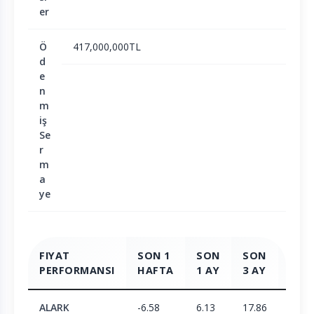
er
Ö
417,000,000TL
d
e
n
m
iş
Se
r
m
a
ye
FIYAT
SON 1
SON
SON
SON
PERFORMANSI
HAFTA
1 AY
3 AY
6 AY
ALARK
-6.58
6.13
17.86
1.36