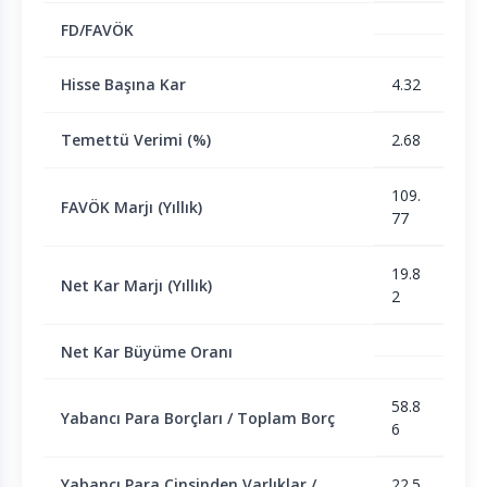
FD/FAVÖK
Hisse Başına Kar
4.32
Temettü Verimi (%)
2.68
109.
FAVÖK Marjı (Yıllık)
77
19.8
Net Kar Marjı (Yıllık)
2
Net Kar Büyüme Oranı
58.8
Yabancı Para Borçları / Toplam Borç
6
Yabancı Para Cinsinden Varlıklar /
22.5