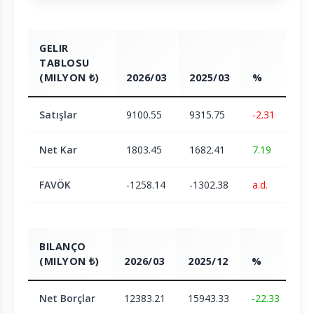
GELIR
TABLOSU
(MILYON ₺)
2026/03
2025/03
%
Satışlar
9100.55
9315.75
-2.31
Net Kar
1803.45
1682.41
7.19
FAVÖK
-1258.14
-1302.38
a.d.
BILANÇO
(MILYON ₺)
2026/03
2025/12
%
Net Borçlar
12383.21
15943.33
-22.33