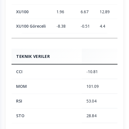
XU100
1.96
6.67
12.89
30.22
XU100 Göreceli
-8.38
-0.51
4.4
-22.1
TEKNIK VERILER
CCI
-10.81
MOM
101.09
RSI
53.04
STO
28.84