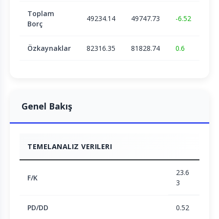
Toplam
49234.14
49747.73
-6.52
Borç
Özkaynaklar
82316.35
81828.74
0.6
Genel Bakış
TEMELANALIZ VERILERI
23.6
F/K
3
PD/DD
0.52