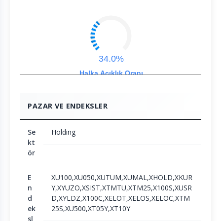
34.0%
Halka Açıklık Oranı
PAZAR VE ENDEKSLER
Se
Holding
kt
ör
E
XU100,XU050,XUTUM,XUMAL,XHOLD,XKUR
n
Y,XYUZO,XSIST,XTMTU,XTM25,X100S,XUSR
d
D,XYLDZ,X100C,XELOT,XELOS,XELOC,XTM
ek
25S,XU500,XT05Y,XT10Y
sl