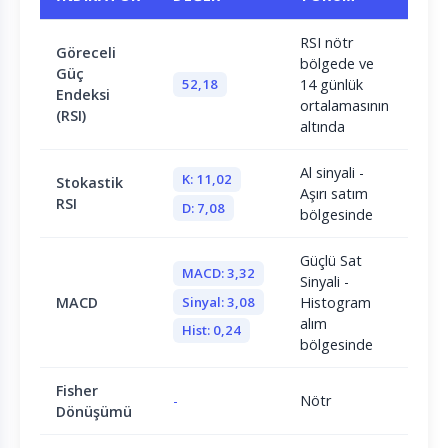
RSI nötr
Göreceli
bölgede ve
Güç
52,18
14 günlük
Endeksi
ortalamasının
(RSI)
altında
Al sinyali -
K: 11,02
Stokastik
Aşırı satım
RSI
D: 7,08
bölgesinde
Güçlü Sat
MACD: 3,32
Sinyali -
Sinyal: 3,08
MACD
Histogram
alım
Hist: 0,24
bölgesinde
Fisher
-
Nötr
Dönüşümü