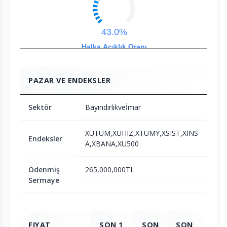
43.0%
Halka Açıklık Oranı
PAZAR VE ENDEKSLER
Sektör
Bayındırlıkveİmar
XUTUM,XUHIZ,XTUMY,XSIST,XINS
Endeksler
A,XBANA,XU500
Ödenmiş
265,000,000TL
Sermaye
FIYAT
SON 1
SON
SON
SO