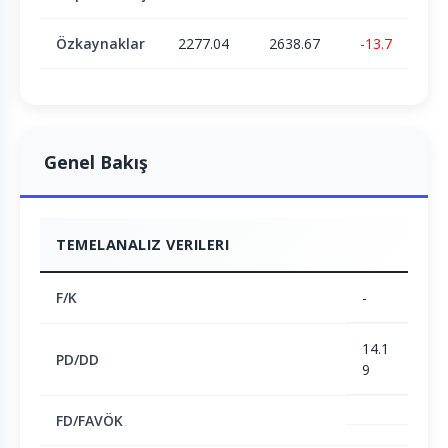
Özkaynaklar
2277.04
2638.67
-13.7
Genel Bakış
TEMELANALIZ VERILERI
F/K
-
14.1
PD/DD
9
FD/FAVÖK