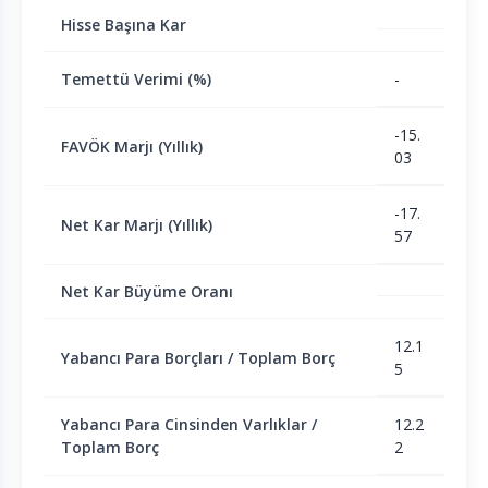
Hisse Başına Kar
Temettü Verimi (%)
-
-15.
FAVÖK Marjı (Yıllık)
03
-17.
Net Kar Marjı (Yıllık)
57
Net Kar Büyüme Oranı
12.1
Yabancı Para Borçları / Toplam Borç
5
Yabancı Para Cinsinden Varlıklar /
12.2
Toplam Borç
2