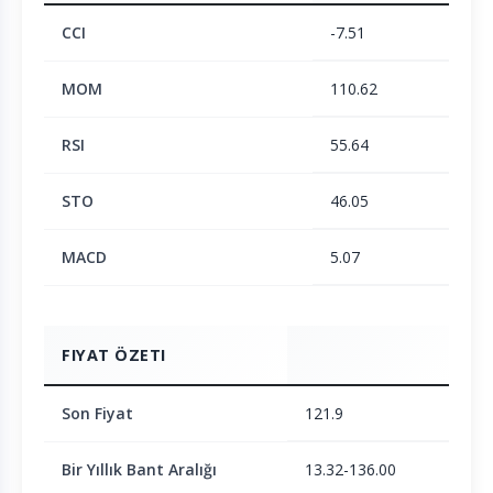
CCI
-7.51
MOM
110.62
RSI
55.64
STO
46.05
MACD
5.07
FIYAT ÖZETI
Son Fiyat
121.9
Bir Yıllık Bant Aralığı
13.32-136.00