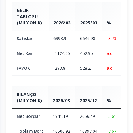
GELIR
TABLOSU
(MILYON ₺)
2026/03
2025/03
%
Satışlar
6398.9
6646.98
-3.73
Net Kar
-1124.25
452.95
a.d.
FAVÖK
-293.8
528.2
a.d.
BILANÇO
(MILYON ₺)
2026/03
2025/12
%
Net Borçlar
1941.19
2056.49
-5.61
Toplam Borç
10606.92
10897.04
-7.67