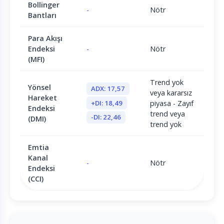
Bollinger
-
Nötr
Bantları
Para Akışı
Endeksi
-
Nötr
(MFI)
Trend yok
Yönsel
ADX: 17,57
veya kararsız
Hareket
+DI: 18,49
piyasa - Zayıf
Endeksi
trend veya
-DI: 22,46
(DMI)
trend yok
Emtia
Kanal
-
Nötr
Endeksi
(CCI)