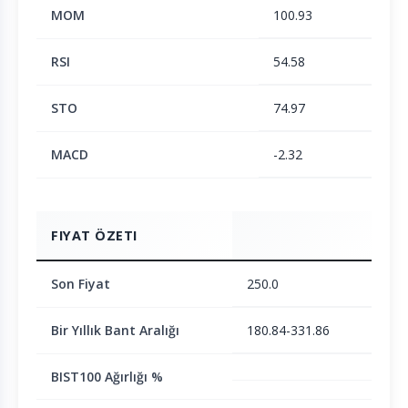
MOM
100.93
RSI
54.58
STO
74.97
MACD
-2.32
FIYAT ÖZETI
Son Fiyat
250.0
Bir Yıllık Bant Aralığı
180.84-331.86
BIST100 Ağırlığı %