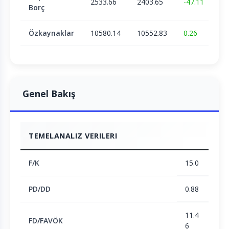
2533.66
2403.65
-47.11
Borç
Özkaynaklar
10580.14
10552.83
0.26
Genel Bakış
TEMELANALIZ VERILERI
F/K
15.0
PD/DD
0.88
11.4
FD/FAVÖK
6