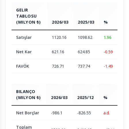
GELIR
TABLOSU
(MILYON ₺)
2026/03
2025/03
%
Satışlar
1120.16
1098.62
1.96
Net Kar
621.16
624.85
-0.59
FAVÖK
726.71
737.74
-1.49
BILANÇO
(MILYON ₺)
2026/03
2025/12
%
Net Borçlar
-986.1
-826.55
a.d.
Toplam