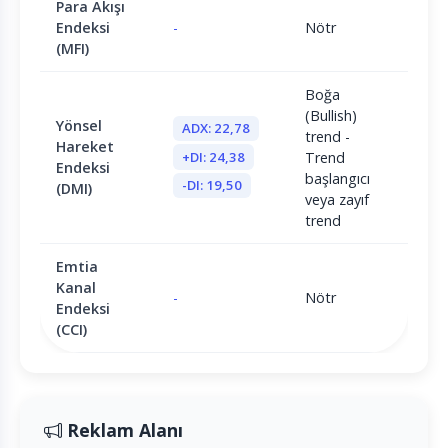
Para Akışı
Endeksi
-
Nötr
(MFI)
Boğa
(Bullish)
Yönsel
ADX: 22,78
trend -
Hareket
+DI: 24,38
Trend
Endeksi
başlangıcı
-DI: 19,50
(DMI)
veya zayıf
trend
Emtia
Kanal
-
Nötr
Endeksi
(CCI)
Reklam Alanı