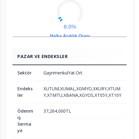
8.0%
Halka Açıklık Oranı
PAZAR VE ENDEKSLER
Sektör
GayrimenkulYat.Ort.
Endeks
XUTUM,XUMAL,XGMYO,XKURY,XTUM
ler
Y,XTMTU,XBANA,XGYOS,XT05Y,XT10Y
Ödenm
37,264,000TL
iş
Serma
ye