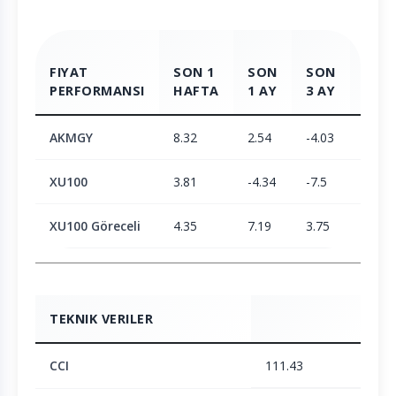
FIYAT
SON 1
SON
SON
SON
PERFORMANSI
HAFTA
1 AY
3 AY
6 AY
AKMGY
8.32
2.54
-4.03
19.88
XU100
3.81
-4.34
-7.5
2.05
XU100 Göreceli
4.35
7.19
3.75
17.47
TEKNIK VERILER
CCI
111.43