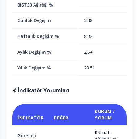
BIST30 Ağırlığı %
Günlük Değişim
3.48
Haftalık Değişim %
8.32
Aylık Değişim %
2.54
Yıllık Değişim %
23.51
İndikatör Yorumları
DURUM /
İNDIKATÖR
DEĞER
YORUM
RSI nötr
Göreceli
bölgede ve