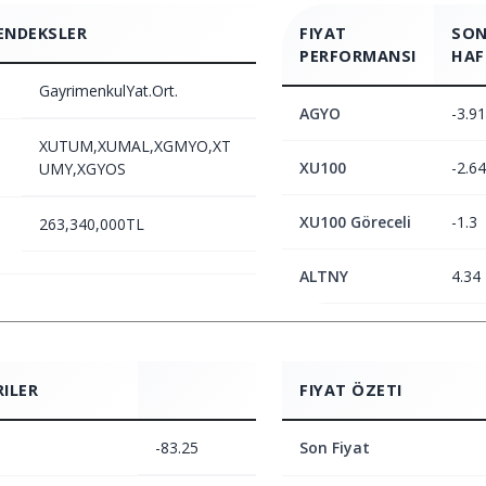
ENDEKSLER
FIYAT
SON
PERFORMANSI
HAF
GayrimenkulYat.Ort.
AGYO
-3.91
XUTUM,XUMAL,XGMYO,XT
XU100
-2.64
UMY,XGYOS
XU100 Göreceli
-1.3
263,340,000TL
ALTNY
4.34
RILER
FIYAT ÖZETI
-83.25
Son Fiyat