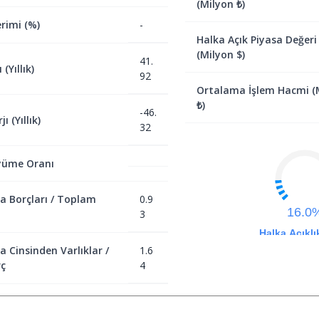
(Milyon ₺)
rimi (%)
-
Halka Açık Piyasa Değeri
(Milyon $)
41.
(Yıllık)
92
Ortalama İşlem Hacmi (
₺)
-46.
ı (Yıllık)
32
yüme Oranı
a Borçları / Toplam
0.9
16.0
3
Halka Açıklı
a Cinsinden Varlıklar /
1.6
ç
4