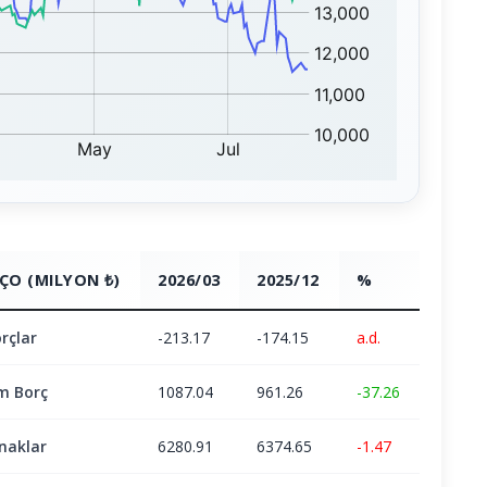
ÇO (MILYON ₺)
2026/03
2025/12
%
rçlar
-213.17
-174.15
a.d.
m Borç
1087.04
961.26
-37.26
naklar
6280.91
6374.65
-1.47