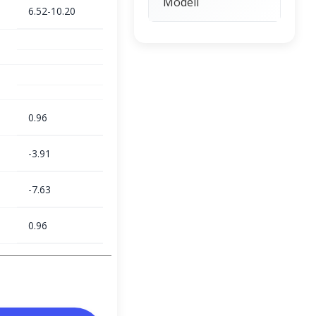
Modeli
6.52-10.20
0.96
-3.91
-7.63
0.96