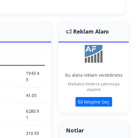
Reklam Alanı
1943.4
Bu alana reklam verebilirsiniz
5
Markanızı binlerce yatırımcıya
ulaştırın
41.05
İletişime Geç
6280.9
1
Notlar
310.95