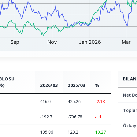
ABLOSU
BILAN
₺)
2026/03
2025/03
%
Net Bo
416.0
425.26
-2.18
Topla
-192.7
-706.78
a.d.
Özkay
135.86
123.2
10.27