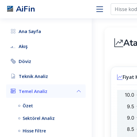
AiFin
Ana Sayfa
At
Akış
Döviz
Teknik Analiz
Fiyat 
Temel Analiz
A
B
G
I
Özet
Y
S
O
T
Sektörel Analiz
:
1
0
Hisse Filtre