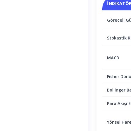
İNDIKATÖ
Göreceli Gü
Stokastik R
MACD
Fisher Dön
Bollinger B
Para Akışı E
Yönsel Hare