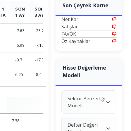
Son Çeyrek Karne
 1
SON
SON
SON
SON
TA
1 AY
3 AY
6 AY
1 YIL
Net Kar
Satışlar
-7.63
-23.2
-4.77
0.96
FAVÖK
Öz Kaynaklar
-6.99
-7.15
-3.35
24.78
-0.7
-17.3
-1.47
-19.09
Hisse Değerleme
6.25
-8.4
-23.09
Modeli
-21.52
Sektör Benzerliği
Modeli
7.38
Defter Değeri