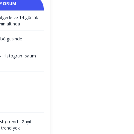
 YORUM
ölgede ve 14 günlük
nın altında
m bölgesinde
i - Histogram satım
e
sh) trend - Zayıf
 trend yok