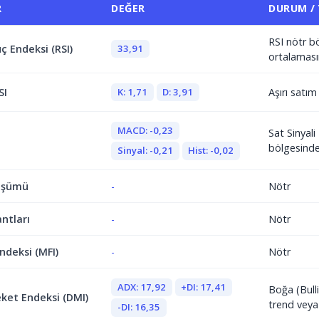
R
DEĞER
DURUM /
RSI nötr b
33,91
ç Endeksi (RSI)
ortalaması
K: 1,71
D: 3,91
SI
Aşırı satı
MACD: -0,23
Sat Sinyal
bölgesind
Sinyal: -0,21
Hist: -0,02
üşümü
-
Nötr
antları
-
Nötr
ndeksi (MFI)
-
Nötr
ADX: 17,92
+DI: 17,41
Boğa (Bulli
ket Endeksi (DMI)
trend veya
-DI: 16,35