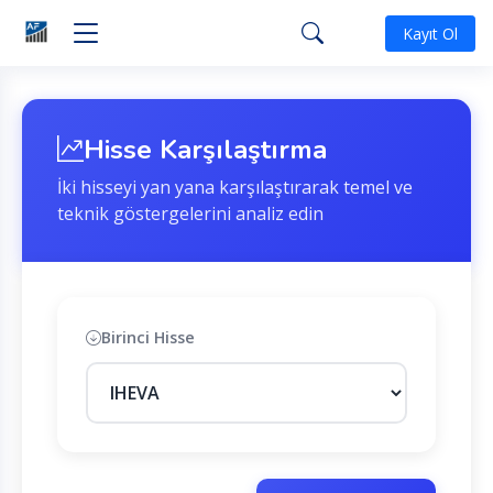
Kayıt Ol
Hisse Karşılaştırma
İki hisseyi yan yana karşılaştırarak temel ve
teknik göstergelerini analiz edin
Birinci Hisse