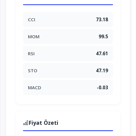
CCI
73.18
MOM
99.5
RSI
47.61
STO
47.19
MACD
-0.03
Fiyat Özeti