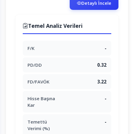
Detaylı İncele
Temel Analiz Verileri
F/K
-
PD/DD
0.32
FD/FAVÖK
3.22
Hisse Başına
-
Kar
Temettü
-
Verimi (%)